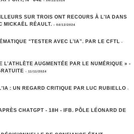
-
06/12/2024
ILLEURS SUR TROIS ONT RECOURS À L'IA DANS
C MICKAËL RÉAULT.
-
04/12/2024
ÉMATIQUE “TESTER AVEC L’IA”. PAR LE CFTL
-
E L’ATHLÈTE AUGMENTÉE PAR LE NUMÉRIQUE » -
GRATUITE
-
11/11/2024
IA : UN REGARD CRITIQUE PAR LUC RUBIELLO
-
APRÈS CHATGPT - 18H - IFB. PÔLE LÉONARD DE