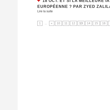
18 OCT. ET SI LA MEILLEURE 
EUROPÉENNE ? PAR ZYED ZALIL
Lire la suite
1
...
«
10
11
12
13
14
15
16