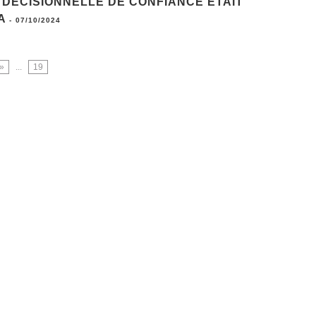
IA DÉCISIONNELLE DE CONFIANCE ÉTAIT
A
-
07/10/2024
»
...
19