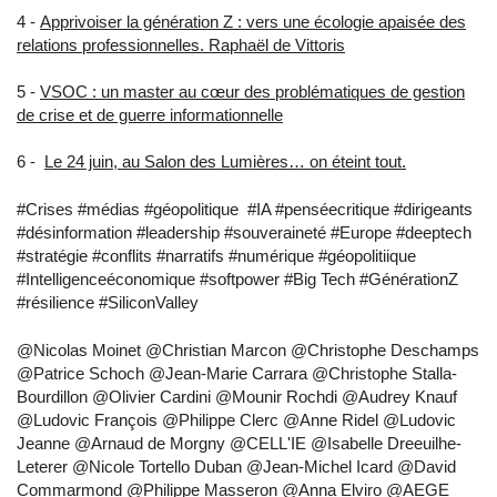
4 -
Apprivoiser la génération Z : vers une écologie apaisée des
relations professionnelles. Raphaël de Vittoris
5 -
VSOC : un master au cœur des problématiques de gestion
de crise et de guerre informationnelle
6 -
Le 24 juin, au Salon des Lumières… on éteint tout.
#Crises #médias #géopolitique #IA #penséecritique #dirigeants
#désinformation #leadership #souveraineté #Europe #deeptech
#stratégie #conflits #narratifs #numérique #géopolitiique
#Intelligenceéconomique #softpower #Big Tech #GénérationZ
#résilience #SiliconValley
@Nicolas Moinet @Christian Marcon @Christophe Deschamps
@Patrice Schoch @Jean-Marie Carrara @Christophe Stalla-
Bourdillon @Olivier Cardini @Mounir Rochdi @Audrey Knauf
@Ludovic François @Philippe Clerc @Anne Ridel @Ludovic
Jeanne @Arnaud de Morgny @CELL'IE @Isabelle Dreeuilhe-
Leterer @Nicole Tortello Duban @Jean-Michel Icard @David
Commarmond @Philippe Masseron @Anna Elviro @AEGE