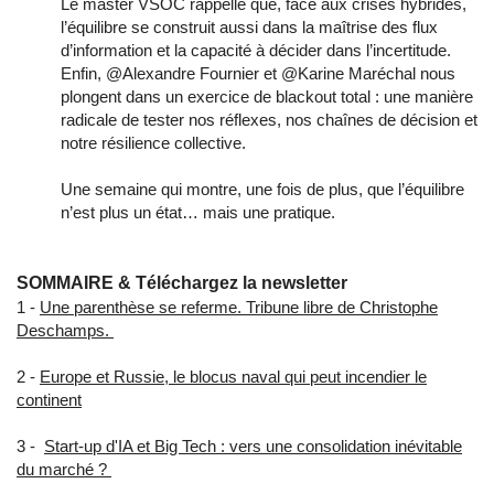
Le master VSOC rappelle que, face aux crises hybrides,
l’équilibre se construit aussi dans la maîtrise des flux
d’information et la capacité à décider dans l’incertitude.
Enfin, @Alexandre Fournier et @Karine Maréchal nous
plongent dans un exercice de blackout total : une manière
radicale de tester nos réflexes, nos chaînes de décision et
notre résilience collective.
Une semaine qui montre, une fois de plus, que l’équilibre
n’est plus un état… mais une pratique.
SOMMAIRE & Téléchargez la newsletter
1 -
Une parenthèse se referme. Tribune libre de Christophe
Deschamps.
2 -
Europe et Russie, le blocus naval qui peut incendier le
continent
3 -
Start-up d'IA et Big Tech : vers une consolidation inévitable
du marché ?