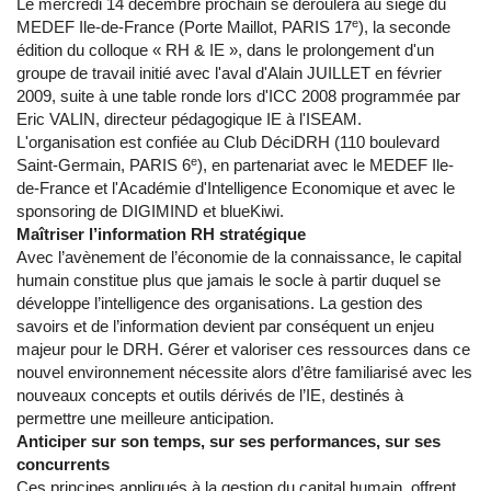
Le mercredi 14 décembre prochain se déroulera au siège du
e
MEDEF Ile-de-France (Porte Maillot, PARIS 17
), la seconde
édition du colloque « RH & IE », dans le prolongement d'un
groupe de travail initié avec l'aval d'Alain JUILLET en février
2009, suite à une table ronde lors d'ICC 2008 programmée par
Eric VALIN, directeur pédagogique IE à l'ISEAM.
L'organisation est confiée au Club DéciDRH (110 boulevard
e
Saint-Germain, PARIS 6
), en partenariat avec le MEDEF Ile-
de-France et l'Académie d'Intelligence Economique et avec le
sponsoring de DIGIMIND et blueKiwi.
Maîtriser l’information RH stratégique
Avec l’avènement de l’économie de la connaissance, le capital
humain constitue plus que jamais le socle à partir duquel se
développe l’intelligence des organisations. La gestion des
savoirs et de l’information devient par conséquent un enjeu
majeur pour le DRH. Gérer et valoriser ces ressources dans ce
nouvel environnement nécessite alors d’être familiarisé avec les
nouveaux concepts et outils dérivés de l’IE, destinés à
permettre une meilleure anticipation.
Anticiper sur son temps, sur ses performances, sur ses
concurrents
Ces principes appliqués à la gestion du capital humain, offrent