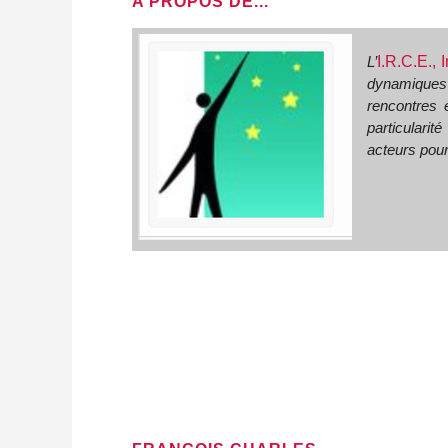
A PROPOS DE...
L’
I.R.C.E.,
dynamiques e
rencontres 
particularit
acteurs pour