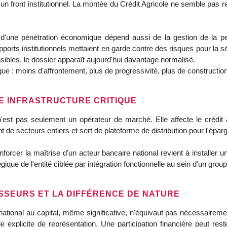
un front institutionnel. La montée du Crédit Agricole ne semble pas 
ité d'une pénétration économique dépend aussi de la gestion de la pe
apports institutionnels mettaient en garde contre des risques pour la 
ibles, le dossier apparaît aujourd'hui davantage normalisé.
e : moins d'affrontement, plus de progressivité, plus de construction
E INFRASTRUCTURE CRITIQUE
'est pas seulement un opérateur de marché. Elle affecte le crédit a
 de secteurs entiers et sert de plateforme de distribution pour l'épargn
cer la maîtrise d'un acteur bancaire national revient à installer une 
ique de l'entité ciblée par intégration fonctionnelle au sein d'un grou
SSEURS ET LA DIFFÉRENCE DE NATURE
national au capital, même significative, n'équivaut pas nécessaireme
 explicite de représentation. Une participation financière peut rest