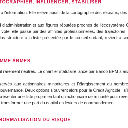
TOGRAPHIER, INFLUENCER, STABILISER
 l'information. Elle relève aussi de la cartographie des réseaux, des p
il d'administration et aux figures réputées proches de l'écosystème C
e vote, elle passe par des affinités professionnelles, des trajectoires
us structuré à la liste présentée par le conseil sortant, revient à 
OMME ARMES
t rarement neutres. Le chantier statutaire lancé par Banco BPM s'a
rvés aux actionnaires minoritaires et l'élargissement du nombre 
uvernance. Deux options s'ouvrent alors pour le Crédit Agricole : s'int
présenter une liste propre en tant qu'actionnaire de minorité pour rev
e : transformer une part du capital en leviers de commandement.
 NORMALISATION DU RISQUE