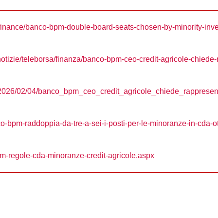
/finance/banco-bpm-double-board-seats-chosen-by-minority-in
/notizie/teleborsa/finanza/banco-bpm-ceo-credit-agricole-chiede
ws/2026/02/04/banco_bpm_ceo_credit_agricole_chiede_rappres
co-bpm-raddoppia-da-tre-a-sei-i-posti-per-le-minoranze-in-cda-ot
bpm-regole-cda-minoranze-credit-agricole.aspx