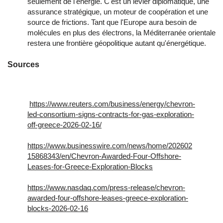
seulement de l'énergie. C'est un levier diplomatique, une
assurance stratégique, un moteur de coopération et une
source de frictions. Tant que l'Europe aura besoin de
molécules en plus des électrons, la Méditerranée orientale
restera une frontière géopolitique autant qu'énergétique.
Sources
https://www.reuters.com/business/energy/chevron-
led-consortium-signs-contracts-for-gas-exploration-
off-greece-2026-02-16/
https://www.businesswire.com/news/home/202602
15868343/en/Chevron-Awarded-Four-Offshore-
Leases-for-Greece-Exploration-Blocks
https://www.nasdaq.com/press-release/chevron-
awarded-four-offshore-leases-greece-exploration-
blocks-2026-02-16