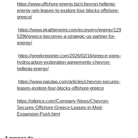
https://www.offshore-energy.biz/chevron-helleniq-
energy-win-leases-to-explore-four-blocks-offshore-
greece/
https://www.ekathimerini.com/economy/energy/129
5396/greece-becomes-a-strategic-us-partner-for-
energy/
https://greekreporter.com/2026/02/16/greece-signs-
hydrocarbon-exploration-agreements-chevron-
helleniq-energy/
https://www.nasdaq.com/articles/chevron-secures-
leases-explore-four-blocks-offshore-greece
https://oilprice.com/Company-News/Chevron-
Secures-Offshore-Greece-Leases-in-Med-
Expansion-Push.html