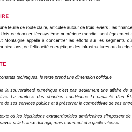
IRE
ne feuille de route claire, articulée autour de trois leviers : les financ
-Unis de dominer l’écosystème numérique mondial, sont également acc
tut Montaigne appelle à concentrer les efforts sur les segments où
unications, de l’efficacité énergétique des infrastructures ou du edg
NTE
onstats techniques, le texte prend une dimension politique.
que la souveraineté numérique n’est pas seulement une affaire de 
ective. La maîtrise des données conditionne la capacité d’un Ét
e de ses services publics et à préserver la compétitivité de ses entr
xte où les législations extraterritoriales américaines s’imposent de
 savoir si la France doit agir, mais comment et à quelle vitesse.