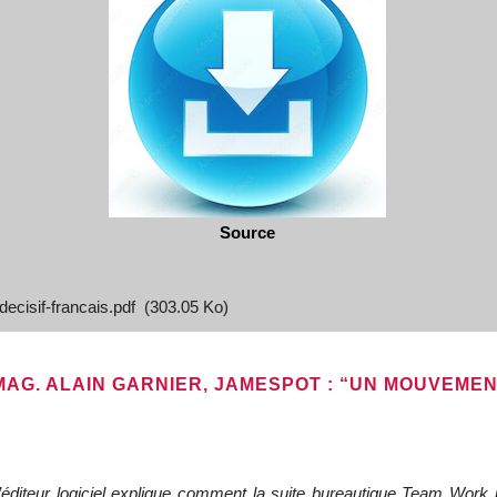
Source
ecisif-francais.pdf
(303.05 Ko)
MAG. ALAIN GARNIER, JAMESPOT : “UN MOUVEMEN
éditeur logiciel explique comment la suite bureautique Team Work 