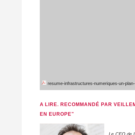
resume-infrastructures-numeriques-un-plan-d
A LIRE. RECOMMANDÉ PAR VEILLE
EN EUROPE”
Le CEO de l’