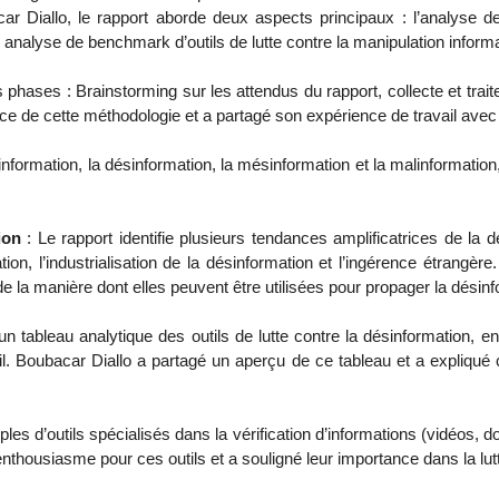
car Diallo, le rapport aborde deux aspects principaux : l’analyse d
e analyse de benchmark d’outils de lutte contre la manipulation informa
s phases : Brainstorming sur les attendus du rapport, collecte et tra
ce de cette méthodologie et a partagé son expérience de travail avec 
d’information, la désinformation, la mésinformation et la malinformatio
tion
: Le rapport identifie plusieurs tendances amplificatrices de la dé
tion, l’industrialisation de la désinformation et l’ingérence étrangè
la manière dont elles peuvent être utilisées pour propager la désinf
n tableau analytique des outils de lutte contre la désinformation, en f
outil. Boubacar Diallo a partagé un aperçu de ce tableau et a expliqu
les d’outils spécialisés dans la vérification d’informations (vidéos, 
enthousiasme pour ces outils et a souligné leur importance dans la lut