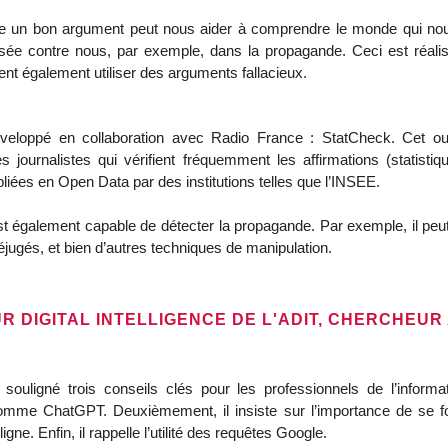
ue un bon argument peut nous aider à comprendre le monde qui nous
lisée contre nous, par exemple, dans la propagande. Ceci est réal
nt également utiliser des arguments fallacieux.
veloppé en collaboration avec Radio France : StatCheck. Cet outi
les journalistes qui vérifient fréquemment les affirmations (statistiqu
ubliées en Open Data par des institutions telles que l’INSEE.
est également capable de détecter la propagande. Par exemple, il peut
réjugés, et bien d’autres techniques de manipulation.
 DIGITAL INTELLIGENCE DE L'ADIT, CHERCHEUR
souligné trois conseils clés pour les professionnels de l’informa
omme ChatGPT. Deuxièmement, il insiste sur l’importance de se fo
igne. Enfin, il rappelle l’utilité des requêtes Google.