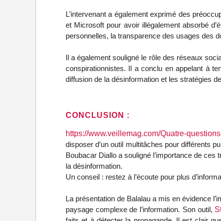
L’intervenant a également exprimé des préoccupa
et Microsoft pour avoir illégalement absorbé d’
personnelles, la transparence des usages des do
Il a également souligné le rôle des réseaux soci
conspirationnistes. Il a conclu en appelant à ten
diffusion de la désinformation et les stratégies d
CONCLUSION :
https://www.veillemag.com/Quatre-questions-
disposer d’un outil multitâches pour différents pub
Boubacar Diallo a souligné l’importance de ces tr
la désinformation.
Un conseil : restez à l’écoute pour plus d’inform
La présentation de Balalau a mis en évidence l’im
paysage complexe de l’information. Son outil,
S
faits et à détecter la propagande. Il est clair q