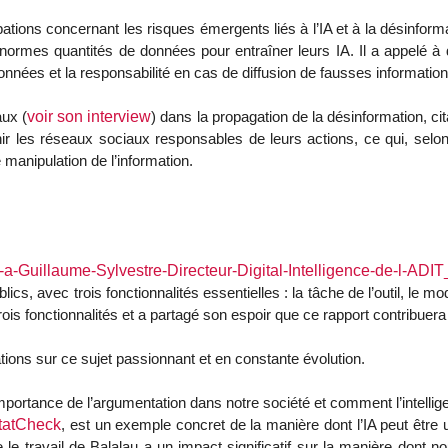
tions concernant les risques émergents liés à l’IA et à la désinform
énormes quantités de données pour entraîner leurs IA. Il a appelé à 
nnées et la responsabilité en cas de diffusion de fausses information
aux (
voir son interview
) dans la propagation de la désinformation, ci
ir les réseaux sociaux responsables de leurs actions, ce qui, selon lui
e manipulation de l’information.
a-Guillaume-Sylvestre-Directeur-Digital-Intelligence-de-l-ADI
lics, avec trois fonctionnalités essentielles : la tâche de l’outil, le 
ois fonctionnalités et a partagé son espoir que ce rapport contribuer
ations sur ce sujet passionnant et en constante évolution.
portance de l’argumentation dans notre société et comment l’intelligen
tatCheck
, est un exemple concret de la manière dont l’IA peut être uti
ue le travail de Balalau a un impact significatif sur la manière dont 