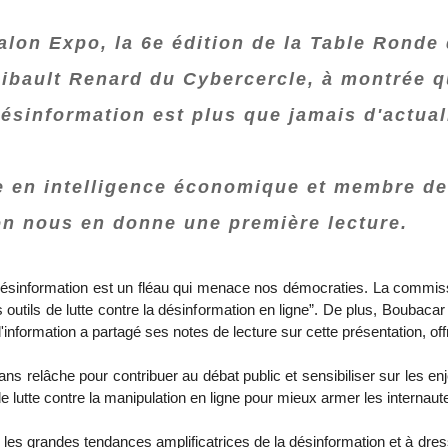
lon Expo, la 6e édition de la Table Ronde d
ibault Renard du Cybercercle, à montrée qu'
a désinformation est plus que jamais d'actual
 en intelligence économique et membre d
on nous en donne une première lecture.
ésinformation est un fléau qui menace nos démocraties. La commiss
 outils de lutte contre la désinformation en ligne”. De plus, Boubac
nformation a partagé ses notes de lecture sur cette présentation, off
ans relâche pour contribuer au débat public et sensibiliser sur les 
de lutte contre la manipulation en ligne pour mieux armer les intern
r les grandes tendances amplificatrices de la désinformation et à dre