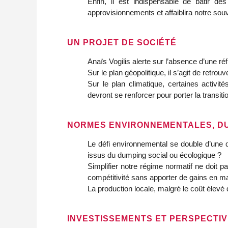
Enfin, il est indispensable de bâtir 
approvisionnements et affaiblira notre so
UN PROJET DE SOCIÉTÉ
Anaïs Vogilis alerte sur l’absence d’une réfl
Sur le plan géopolitique, il s’agit de retr
Sur le plan climatique, certaines activit
devront se renforcer pour porter la transiti
NORMES ENVIRONNEMENTALES, DU
Le défi environnemental se double d’une 
issus du dumping social ou écologique ?
Simplifier notre régime normatif ne doit pa
compétitivité sans apporter de gains en m
La production locale, malgré le coût élev
INVESTISSEMENTS ET PERSPECTI