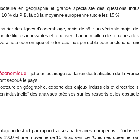
docteure en géographie et grande spécialiste des questions industr
 10 % du PIB, là où la moyenne européenne tutoie les 15 %.
apatrier des lignes d’assemblage, mais de bâtir un véritable projet de 
ion de filières innovantes et repenser chaque maillon des chaînes de v
veraineté économique et le terreau indispensable pour enclencher une
ce économique
" jette un éclairage sur la réindustrialisation de la Fra
 ont secoué le pays.
docteure en géographie, experte des enjeux industriels et directrice
n industrielle" des analyses précises sur les ressorts et les obstacl
lage industriel par rapport à ses partenaires européens. L’indust
s 1990 et une moyenne de 15 % au sein de l’Union européenne, où l’