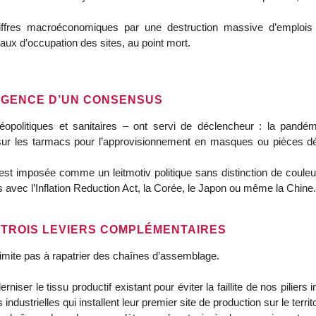
iffres macroéconomiques par une destruction massive d’emplois in
taux d’occupation des sites, au point mort.
ERGENCE D’UN CONSENSUS
éopolitiques et sanitaires – ont servi de déclencheur : la pand
 sur les tarmacs pour l’approvisionnement en masques ou pièces dé
s’est imposée comme un leitmotiv politique sans distinction de coule
s avec l’Inflation Reduction Act, la Corée, le Japon ou même la Chine.
: TROIS LEVIERS COMPLÉMENTAIRES
 limite pas à rapatrier des chaînes d’assemblage.
iser le tissu productif existant pour éviter la faillite de nos piliers i
ndustrielles qui installent leur premier site de production sur le territo