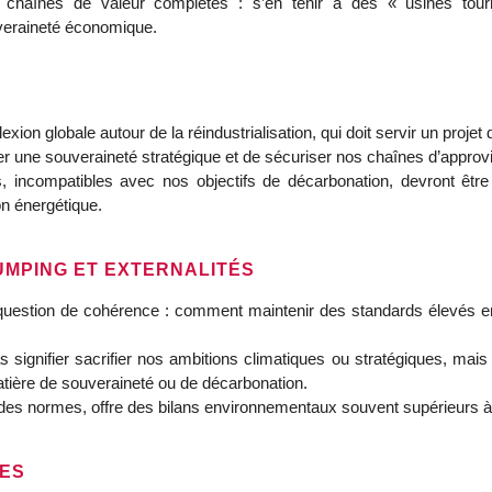
des chaînes de valeur complètes : s’en tenir à des « usines t
uveraineté économique.
exion globale autour de la réindustrialisation, qui doit servir un projet
ouver une souveraineté stratégique et de sécuriser nos chaînes d’appro
és, incompatibles avec nos objectifs de décarbonation, devront être 
on énergétique.
MPING ET EXTERNALITÉS
question de cohérence : comment maintenir des standards élevés en
s signifier sacrifier nos ambitions climatiques ou stratégiques, mais 
atière de souveraineté ou de décarbonation.
é des normes, offre des bilans environnementaux souvent supérieurs à
VES