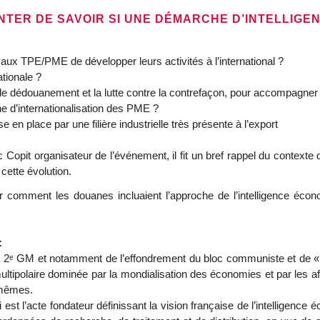
ENTER DE SAVOIR SI UNE DÉMARCHE D’INTELLIGE
 aux TPE/PME de développer leurs activités à l’international ?
ationale ?
e dédouanement et la lutte contre la contrefaçon, pour accompagner l
e d’internationalisation des PME ?
 en place par une filière industrielle très présente à l’export
Copit organisateur de l’événement, il fit un bref rappel du contexte
cette évolution.
r comment les douanes incluaient l’approche de l’intelligence éco
:
 2ᵉ GM et notamment de l’effondrement du bloc communiste et de « l’
 multipolaire dominée par la mondialisation des économies et par les a
x-mêmes.
 est l’acte fondateur définissant la vision française de l’intelligence