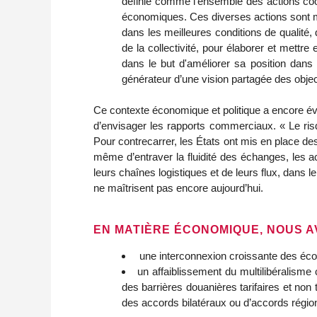
définie comme l'ensemble des actions coord
économiques. Ces diverses actions sont me
dans les meilleures conditions de qualité, 
de la collectivité, pour élaborer et mettre
dans le but d'améliorer sa position dans 
générateur d’une vision partagée des object
Ce contexte économique et politique a encore év
d’envisager les rapports commerciaux. « Le risq
Pour contrecarrer, les États ont mis en place de
même d’entraver la fluidité des échanges, les ac
leurs chaînes logistiques et de leurs flux, dans
ne maîtrisent pas encore aujourd’hui.
EN MATIÈRE ÉCONOMIQUE, NOUS A
une interconnexion croissante des écon
un affaiblissement du multilibéralisme
des barrières douanières tarifaires et non 
des accords bilatéraux ou d’accords régio