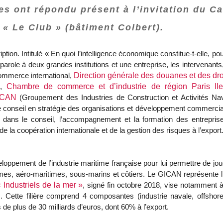
s ont répondu présent à l’invitation du C
 « Le Club » (bâtiment Colbert).
ption. Intitulé « En quoi l’intelligence économique constitue-t-elle,
 la parole à deux grandes institutions et une entreprise, les interven
ommerce international,
Direction générale des douanes et des dro
e,
Chambre de commerce et d’industrie de région Paris Ile
ICAN
(Groupement des Industries de Construction et Activités Na
 conseil en stratégie des organisations et développement commercial d
e dans le conseil, l’accompagnement et la formation des entreprises
 la coopération internationale et de la gestion des risques à l’export
oppement de l’industrie maritime française pour lui permettre de jouer
mes, aéro-maritimes, sous-marins et côtiers. Le GICAN représente l’ind
« Industriels de la mer »
, signé fin octobre 2018, vise notamment à 
I. Cette filière comprend 4 composantes (industrie navale, offshor
s de plus de 30 milliards d’euros, dont 60% à l’export.