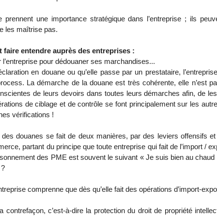
e prennent une importance stratégique dans l’entreprise ; ils peuv
le les maîtrise pas.
faire entendre auprès des entreprises :
r l’entreprise pour dédouaner ses marchandises...
claration en douane ou qu’elle passe par un prestataire, l’entrepri
 process. La démarche de la douane est très cohérente, elle n’est 
nscientes de leurs devoirs dans toutes leurs démarches afin, de les 
pérations de ciblage et de contrôle se font principalement sur les aut
nes vérifications !
es douanes se fait de deux manières, par des leviers offensifs et dé
rce, partant du principe que toute entreprise qui fait de l’import / ex
isonnement des PME est souvent le suivant « Je suis bien au chaud d
 ?
ntreprise comprenne que dès qu’elle fait des opérations d’import-expor
 contrefaçon, c’est-à-dire la protection du droit de propriété intell