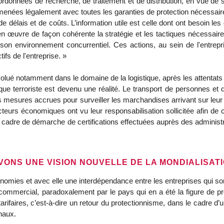
onnées de recherche, de traitement et de distribution, en vue de son
nées légalement avec toutes les garanties de protection nécessaires 
de délais et de coûts. L’information utile est celle dont ont besoin le
 en œuvre de façon cohérente la stratégie et les tactiques nécessaires 
son environnement concurrentiel. Ces actions, au sein de l'entrepr
ifs de l'entreprise. »
olué notamment dans le domaine de la logistique, après les attentats
ue terroriste est devenu une réalité. Le transport de personnes et 
s mesures accrues pour surveiller les marchandises arrivant sur leur 
teurs économiques ont vu leur responsabilisation sollicitée afin de c
 le cadre de démarche de certifications effectuées auprès des administ
VONS UNE VISION NOUVELLE DE LA MONDIALISAT
omies et avec elle une interdépendance entre les entreprises qui so
 commercial, paradoxalement par le pays qui en a été la figure de pr
tarifaires, c’est-à-dire un retour du protectionnisme, dans le cadre d
naux.