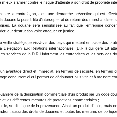
eux s’armer contre le risque d’atteinte à son droit de propriété intel
 contre la contrefaçon, c’est une démarche préventive qui est effec
 à la douane la possibilité d’intercepter et de retenir des marchandises 
dises. La douane sera sensibilisée au fait que l’entreprise conce
er leur destruction voire attaquer en justice.
e veille stratégique vis-à-vis des pays qui mettent en place des prat
la Délégation aux Relations internationales (D.R.I) qui gère 18 at
Les services de la D.R.I informent les entreprises et les services do
 un avantage direct et immédiat, en termes de sécurité, en termes de 
ge concurrentiel qui permet de dédouaner plus vite et à moindre coût
n douanière de la désignation commerciale d’un produit par un code dou
e et les différentes mesures de protections commerciales ;
tielle, se distingue de la provenance. Ainsi, un produit d’Italie, mais
endront aussi des droits de douanes et toutes les mesures de politique