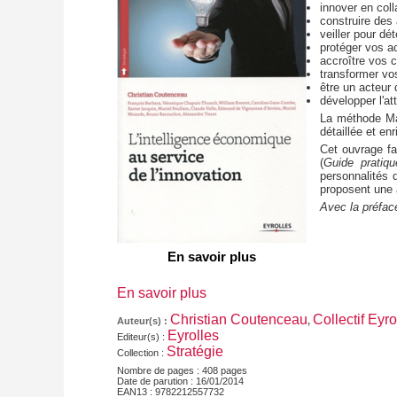
innover en col
construire des 
veiller pour dé
protéger vos ac
accroître vos 
transformer vo
être un acteur 
développer l'att
La méthode Mad
détaillée et e
Cet ouvrage fa
(
Guide pratiqu
personnalités 
proposent une 
Avec la préfac
En savoir plus
En savoir plus
Christian Coutenceau
Collectif Eyro
Auteur(s) :
,
Eyrolles
Editeur(s) :
Stratégie
Collection :
Nombre de pages :
408
pages
Date de parution :
16/01/2014
EAN13 : 9782212557732