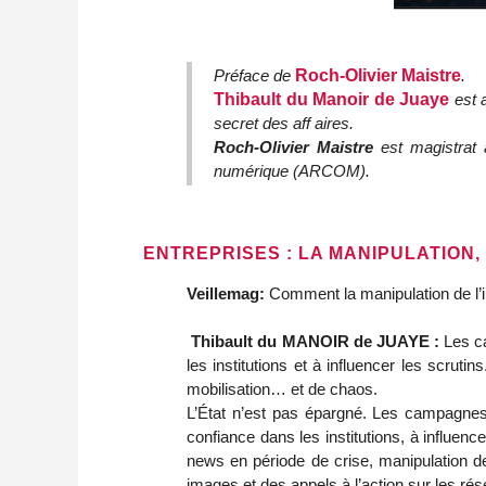
Préface de
Roch-Olivier Maistre
.
Thibault du Manoir de Juaye
est 
secret des aff aires.
Roch-Olivier Maistre
est magistrat 
numérique (ARCOM).
ENTREPRISES : LA MANIPULATION
Veillemag:
Comment la manipulation de l’i
Thibault du MANOIR de JUAYE :
Les ca
les institutions et à influencer les scru
mobilisation… et de chaos.
L’État n’est pas épargné. Les campagnes 
confiance dans les institutions, à influen
news en période de crise, manipulation d
images et des appels à l’action sur les r