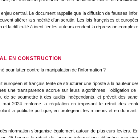
njeu central. Le document rappelle que la diffusion de fausses informat
uvent altérer la sincérité d’un scrutin. Les lois françaises et euro
et la difficulté à identifier les auteurs rendent la répression complexe,
NAL EN CONSTRUCTION
é pour lutter contre la manipulation de l’information ?
it européen et français tente de structurer une riposte à la hauteur d
une transparence accrue sur leurs algorithmes, l’obligation de ret
 de se soumettre à des audits indépendants, et prévoit des sancti
ai 2024 renforce la régulation en imposant le retrait des contenu
ant la publicité politique, en protégeant les mineurs et en donnant à
désinformation s’organise également autour de plusieurs leviers. E
us 48 heures le retrait de fausses informations diffusées massive