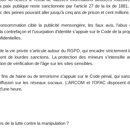
a paix publique reste sanctionnée par l’article 27 de la loi de 1881
 des peines pouvant aller jusqu’à cinq ans de prison et cent million
onsommation cible la publicité mensongère, les faux avis, l’abus 
la contrefaçon et l’usurpation d’identité s’appuie sur le Code de la prop
identielles.
 la vie privée s’articule autour du RGPD, qui encadre strictement la c
nt de lourdes sanctions. La protection des mineurs s’intensifie av
gation de vérification de l’âge sur les sites sensibles.
es fins de haine ou de terrorisme s’appuie sur le Code pénal, qui sanc
fusion sur les réseaux sociaux. L’ARCOM et l’OFAC disposent du p
d’une heure.
es de la lutte contre la manipulation ?