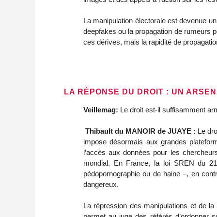
La manipulation électorale est devenue un e
deepfakes ou la propagation de rumeurs pe
ces dérives, mais la rapidité de propagation 
LA RÉPONSE DU DROIT : UN ARSE
Veillemag:
Le droit est-il suffisamment arm
Thibault du MANOIR de JUAYE :
Le dro
impose désormais aux grandes plateformes 
l’accès aux données pour les chercheurs,
mondial. En France, la loi SREN du 21 m
pédopornographie ou de haine –, en contrôl
dangereux.
La répression des manipulations et de la 
permet au juge des référés d’ordonner so