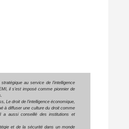
stratégique au service de l’intelligence
EMI, il s’est imposé comme pionnier de
s.
ss
,
Le droit de l’intelligence économique
,
ibué à diffuser une culture du droit comme
a aussi conseillé des institutions et
atégie et de la sécurité dans un monde