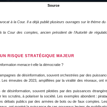
Source
avocat à la Cour. Il a déjà publié plusieurs ouvrages sur le thème du 
à la Cour des comptes, ancien président de l’Autorité de régulati
, UN RISQUE STRATÉGIQUE MAJEUR
nformation menace-t-elle la démocratie ?
mpagnes de désinformation, souvent orchestrées par des puissances é
tins. Les émeutes de 2023, amplifiées par la viralité des réseaux, o
de désinformation, souvent pilotées par des puissances étrangères o
cer les scrutins, à polariser la société. Les exemples abondent : pira
es débats publics par des armées de bots ou de faux comptes. Les 
éseaux, ont montré la puissance de ces nouveaux leviers de mobilisat