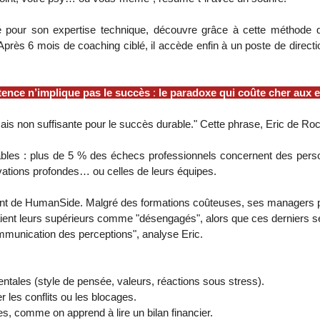
té pour son expertise technique, découvre grâce à cette méthode 
 Après 6 mois de coaching ciblé, il accède enfin à un poste de directio
ence n’implique pas le succès
:
le paradoxe qui coûte cher aux 
is non suffisante pour le succès durable." Cette phrase, Eric de Ro
ables : plus de 5 % des échecs professionnels concernent des per
ivations profondes… ou celles de leurs équipes.
ent de HumanSide. Malgré des formations coûteuses, ses managers pein
aient leurs supérieurs comme "désengagés", alors que ces derniers se
mmunication des perceptions", analyse Eric.
tales (style de pensée, valeurs, réactions sous stress).
er les conflits ou les blocages.
, comme on apprend à lire un bilan financier.