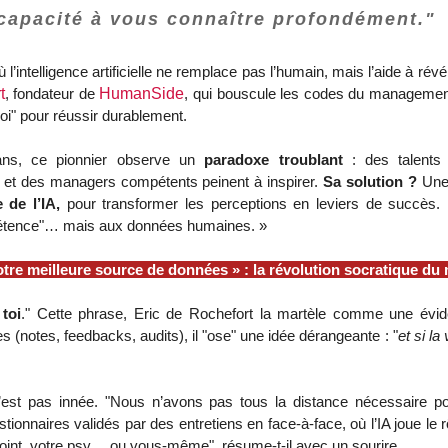
capacité à vous connaître profondément."
’intelligence artificielle ne remplace pas l’humain, mais l’aide à rév
t
, fondateur de
HumanSide
, qui bouscule les codes du management
oi" pour réussir durablement.
ns, ce pionnier observe un
paradoxe troublant
: des talents 
t, et des managers compétents peinent à inspirer.
Sa solution ?
Une 
 de l’IA,
pour transformer les perceptions en leviers de succès.
ompétence"… mais aux données humaines. »
otre meilleure source de données » : la révolution socratique d
toi
." Cette phrase, Eric de Rochefort la martèle comme une évi
 (notes, feedbacks, audits), il "ose" une idée dérangeante : "
et si la
est pas innée. "Nous n’avons pas tous la distance nécessaire pour 
tionnaires validés par des entretiens en face-à-face, où l’IA joue l
joint, votre psy… ou vous-même", résume-t-il avec un sourire.