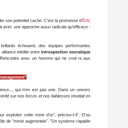
éler son potentiel caché. C’est la promesse d’
Eric
 avec une approche aussi radicale qu’efficace :
brillants échouent, des équipes performantes
alliance inédite entre
introspection socratique
 Rencontre avec un homme qui ne croit ni aux
u management"
dence… qui n’en est pas une. Dans un univers
 vérité sur nos forces et nos faiblesses résidait en
exploiter cette mine d’or", précise-t-il". D’où
e rôle de "miroir augmentée". "Un système capable