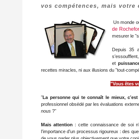
vos compétences, mais votre 
Un monde où l
de Rochefor
mesurer le "s
Depuis 35 a
s’essoufflen
et
puissance
recettes miracles, ni aux illusions du "tout-c
"Vous êtes v
"
La personne qui te connaît le mieux, c’est 
professionnel obsédé par les évaluations externes
nous
?"
Mais attention
: cette connaissance de soi n’
l’importance d’un processus rigoureux : des ques
de vous parler plus objectivement que votre con