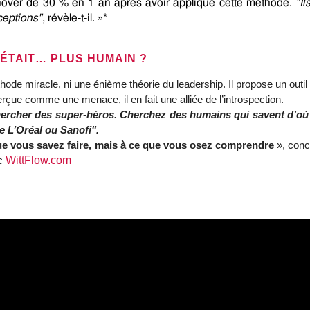
rnover de 30 % en 1 an après avoir appliqué cette méthode. 
"Il
ceptions"
, révèle-t-il. »*
 ÉTAIT… PLUS HUMAIN ?
de miracle, ni une énième théorie du leadership. Il propose un outil de
rçue comme une menace, il en fait une alliée de l’introspection.
ercher des super-héros. Cherchez des humains qui savent d’où v
 L’Oréal ou Sanofi".
ue vous savez faire, mais à ce que vous osez comprendre
», conc
ec
WittFlow.com