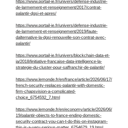
https://www.portail-ie.fr/univers/defense-industrie-
de-larmement-et-renseignement/2017/contrat-
palantir-dgsi-et-apres/
https://www.portail-ie.fr/univers/defense-industrie-
de-larmement-et-renseignement/2019/faute-
dalternative-la-dgsi-renouvelle-son-contrat-avec-
palantir/
https://www.portail-ie.fr/univers/blockchain-data-et-
ia/2018/linitiative-francaise-data-intelligence-la-
strategie-du-cluster-pour-saffranchir-de-palantir/
https://www.lemonde.fr/en/france/article/2026/06/17/
french-security-replaces-palantir-with-domestic-
firm-chapsvision-a-complicated-
choice_6754592_7.html
https://www.lemonde.fr/en/economy/article/2026/06/
19/palantir-objects-to-france-ending-domestic-
security-contract-you-can-t-do-this-on-instagram-
this-is-a-very-serious-matter_6754679_19.html