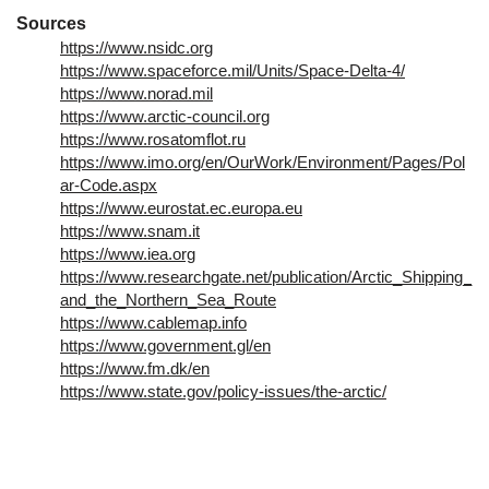
Sources
https://www.nsidc.org
https://www.spaceforce.mil/Units/Space-Delta-4/
https://www.norad.mil
https://www.arctic-council.org
https://www.rosatomflot.ru
https://www.imo.org/en/OurWork/Environment/Pages/Pol
ar-Code.aspx
https://www.eurostat.ec.europa.eu
https://www.snam.it
https://www.iea.org
https://www.researchgate.net/publication/Arctic_Shipping_
and_the_Northern_Sea_Route
https://www.cablemap.info
https://www.government.gl/en
https://www.fm.dk/en
https://www.state.gov/policy-issues/the-arctic/