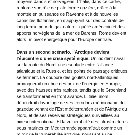
moyens danois et norvégiens. L'Italie, dans ce cadre,
renforce son rôle de plate forme gazière, grâce à la
montée en puissance de Ravenne et à de nouvelles
capacités flottantes, en s'appuyant sur des contrats de
long terme pour du gaz naturel liquéfié américain et des
apports norvégiens de la mer de Barents. Rome devient
alors un pivot énergétique pour l'Europe centrale.
Dans un second scénario, l'Arctique devient
l'épicentre d'une crise systémique.
Un incident naval
sur la route du Nord, une escalade entre l'alliance
atlantique et la Russie, et les points de passage critiques
se ferment. La coupure des goulets nord-atlantiques
provoquerait un choc des prix de l'énergie en Europe,
avec des hausses très rapides, tandis que le Groenland
se transformerait en front avancé. L'Italie, alors,
dépendrait davantage de ses corridors méridionaux, du
gazoduc venant de l'Est méditerranéen et de l'Afrique du
Nord, et de ses réserves stratégiques surveillées au
niveau international. Et la vulnérabilité des infrastructures
sous marines en Méditerranée apparaîtrait comme un
miroir de la vulnérabilité arctique, poussant à une