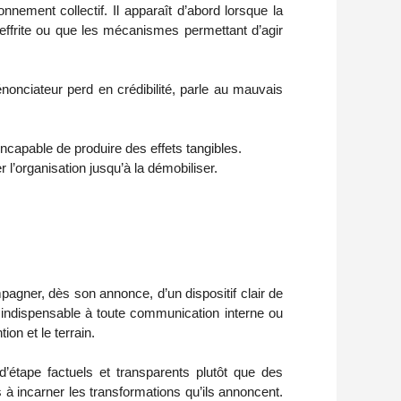
Le discours incantatoire ne relève pas d’un simple dérapage verbal : il révèle une fragilité profonde du fonctionnement collectif. Il apparaît d’abord lorsque la 
effrite ou que les mécanismes permettant d’agir 
énonciateur perd en crédibilité, parle au mauvais 
 incapable de produire des effets tangibles.
r l’organisation jusqu’à la démobiliser.
agner, dès son annonce, d’un dispositif clair de 
 indispensable à toute communication interne ou 
ion et le terrain.
 d’étape factuels et transparents plutôt que des 
s à incarner les transformations qu’ils annoncent. 