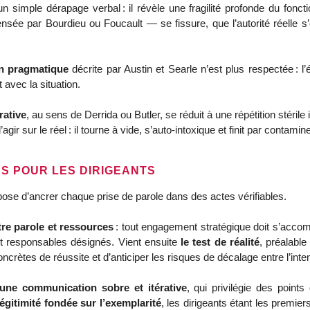
nsée par Bourdieu ou Foucault — se fissure, que l’autorité réelle s’
on pragmatique
 décrite par Austin et Searle n’est plus respectée : l’
vec la situation. 
rative
, au sens de Derrida ou Butler, se réduit à une répétition stérile
r sur le réel : il tourne à vide, s’auto-intoxique et finit par contamine
 POUR LES DIRIGEANTS
ose d’ancrer chaque prise de parole dans des actes vérifiables. 
tre parole et ressources
 : tout engagement stratégique doit s’accomp
t responsables désignés. Vient ensuite 
le test de réalité
, préalable
concrètes de réussite et d’anticiper les risques de décalage entre l’intent
une communication sobre et itérative
, qui privilégie des points
égitimité fondée sur l’exemplarité
, les dirigeants étant les premier