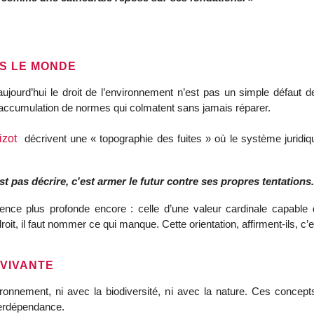
US LE MONDE
ujourd’hui le droit de l’environnement n’est pas un simple défaut de 
accumulation de normes qui colmatent sans jamais réparer. 
izot
  décrivent une « topographie des fuites » où le système juridi
st pas décrire, c'est armer le futur contre ses propres tentations.
sence plus profonde encore : celle d’une valeur cardinale capable d’
it, il faut nommer ce qui manque. Cette orientation, affirment-ils, c’est
 VIVANTE
ironnement, ni avec la biodiversité, ni avec la nature. Ces concepts
terdépendance.