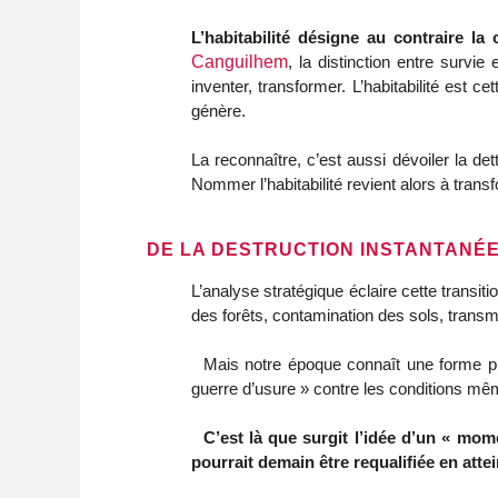
L’habitabilité désigne au contraire la
Canguilhem
, la distinction entre survie
inventer, transformer. L’habitabilité est 
génère.
La reconnaître, c’est aussi dévoiler la de
Nommer l’habitabilité revient alors à trans
DE LA DESTRUCTION INSTANTANÉE
L’analyse stratégique éclaire cette transitio
des forêts, contamination des sols, transm
  Mais notre époque connaît une forme plus diffuse de cette logique. L’usage massif des pesticides ou la combustion des énergies fossiles relèvent d’une « 
guerre d’usure » contre les conditions mêm
C’est là que surgit l’idée d’un « mome
pourrait demain être requalifiée en attei