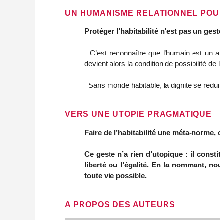
UN HUMANISME RELATIONNEL POU
Protéger l’habitabilité n’est pas un gest
  C’est reconnaître que l’humain est un archipel de relations, dépendant de la « communauté invisible » des sols, des pollinisateurs, des forêts. L’habitabilité 
devient alors la condition de possibilité de l
  Sans monde habitable, la dignité se rédu
VERS UNE UTOPIE PRAGMATIQUE
Faire de l’habitabilité une méta‑norme, 
Ce geste n’a rien d’utopique : il consti
liberté ou l’égalité. En la nommant, no
toute vie possible.
A PROPOS DES AUTEURS