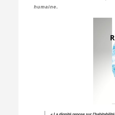
humaine.
« La dignité repose sur l'habitabili