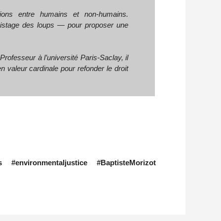
tions entre humains et non‑humains.
 pistage des loups — pour proposer une
Professeur à l’université Paris‑Saclay, il
en valeur cardinale pour refonder le droit
s #environmentaljustice #BaptisteMorizot 