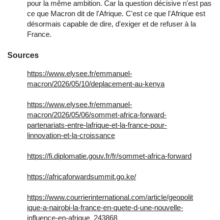
pour la même ambition. Car la question décisive n'est pas
ce que Macron dit de l'Afrique. C'est ce que l'Afrique est
désormais capable de dire, d'exiger et de refuser à la
France.
Sources
https://www.elysee.fr/emmanuel-
macron/2026/05/10/deplacement-au-kenya
https://www.elysee.fr/emmanuel-
macron/2026/05/06/sommet-africa-forward-
partenariats-entre-lafrique-et-la-france-pour-
linnovation-et-la-croissance
https://fi.diplomatie.gouv.fr/fr/sommet-africa-forward
https://africaforwardsummit.go.ke/
https://www.courrierinternational.com/article/geopolit
ique-a-nairobi-la-france-en-quete-d-une-nouvelle-
influence-en-afrique_243868