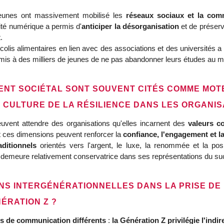
jeunes ont massivement mobilisé les
réseaux sociaux et la com
ilité numérique a permis d'
anticiper la désorganisation
et de préserve
.
olis alimentaires en lien avec des associations et des universités a 
ermis à des milliers de jeunes de ne pas abandonner leurs études au m
ENT SOCIÉTAL SONT SOUVENT CITÉS COMME MOTE
A CULTURE DE LA RÉSILIENCE DANS LES ORGANIS
vent attendre des organisations qu'elles incarnent des
valeurs c
ent ces dimensions peuvent renforcer la
confiance, l'engagement et l
aditionnels
orientés vers l'argent, le luxe, la renommée et la posi
 demeure relativement conservatrice dans ses représentations du succ
NS INTERGÉNÉRATIONNELLES DANS LA PRISE DE D
ÉRATION Z ?
es de communication différents
:
la Génération Z privilégie l'indir