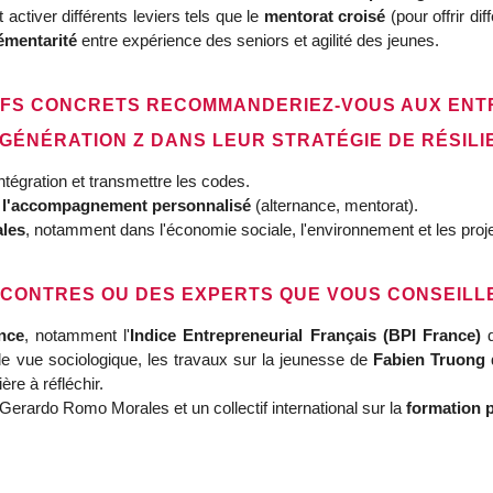
activer différents leviers tels que le
mentorat croisé
(pour offrir di
émentarité
entre expérience des seniors et agilité des jeunes.
TIFS CONCRETS RECOMMANDERIEZ-VOUS AUX ENTR
 GÉNÉRATION Z DANS LEUR STRATÉGIE DE RÉSILI
ntégration et transmettre les codes.
t l'accompagnement personnalisé
(alternance, mentorat).
ales
, notamment dans l'économie sociale, l'environnement et les proj
ENCONTRES OU DES EXPERTS QUE VOUS CONSEILLE
nce
, notamment l'
Indice Entrepreneurial Français (BPI France)
q
 de vue sociologique, les travaux sur la jeunesse de
Fabien Truong
re à réfléchir.
 Gerardo Romo Morales et un collectif international sur la
formation 