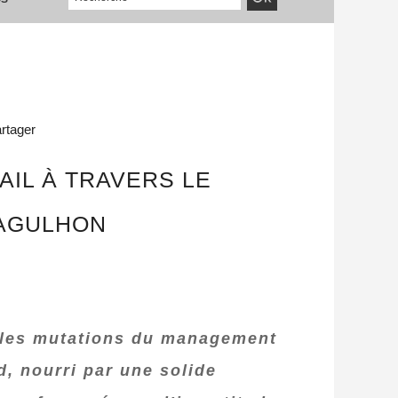
rtager
IL À TRAVERS LE
 AGULHON
e les mutations du management
d, nourri par une solide