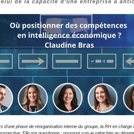
elui de la capacité d’une entreprise à antic
 d’une phase de réorganisation interne du groupe, la RH en charge de 
 prospective. Elle me questionne : pourquoi suis‑je rattachée au dépar