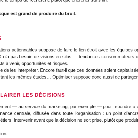
isque est grand de produire du bruit.
S
s actionnables suppose de faire le lien étroit avec les équipes opér
 n’a pas besoin de visions en silos — tendances consommateurs d’u
ts à venir, opportunités et risques.
ue de les interpréter. Encore faut‑il que ces données soient capitalisé
chetant les mêmes études… Optimiser suppose donc aussi de partager,
LAIRER LES DÉCISIONS
tement — au service du marketing, par exemple — pour répondre à de
nce centrale, diffusée dans toute l’organisation : un point d’ancr
étiers. Intervenir avant que la décision ne soit prise, plutôt que produir
tion.