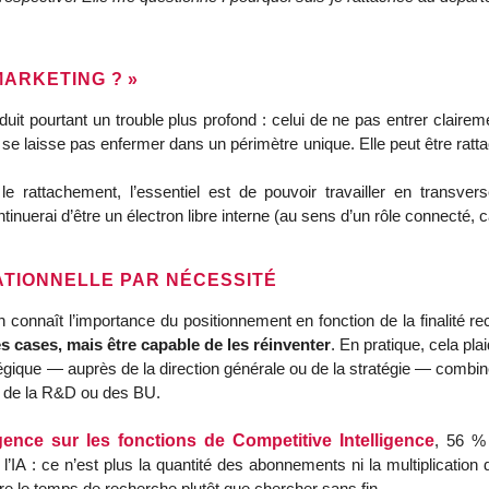
MARKETING ? »
uit pourtant un trouble plus profond : celui de ne pas entrer claireme
se laisse pas enfermer dans un périmètre unique. Elle peut être rattac
 le rattachement, l’essentiel est de pouvoir travailler en transver
inuerai d’être un électron libre interne (au sens d’un rôle connecté, c
ATIONNELLE PAR NÉCESSITÉ
n connaît l’importance du positionnement en fonction de la finalité r
es cases, mais être capable de les réinventer
. En pratique, cela pla
gique — auprès de la direction générale ou de la stratégie — combiné 
, de la R&D ou des BU.
gence sur les fonctions de Competitive Intelligence
, 56 % 
’IA : ce n’est plus la quantité des abonnements ni la multiplication d
re le temps de recherche plutôt que chercher sans fin. 