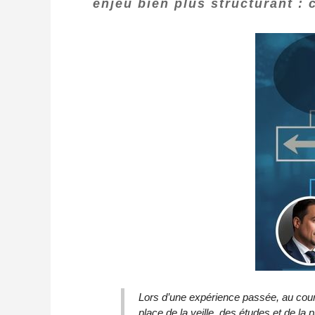
enjeu bien plus structurant : c
Lors d’une expérience passée, au cours
place de la veille, des études et de la