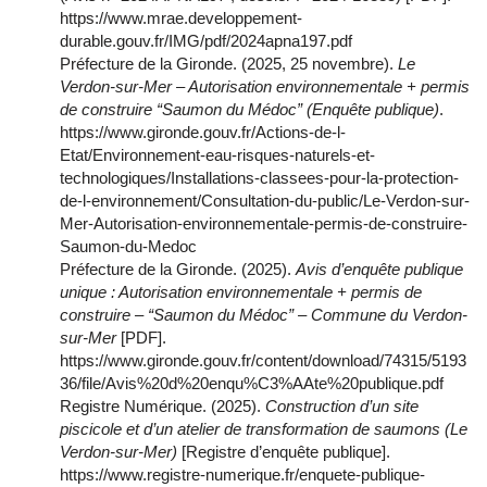
https://www.mrae.developpement-
durable.gouv.fr/IMG/pdf/2024apna197.pdf
Préfecture de la Gironde. (2025, 25 novembre).
Le
Verdon-sur-Mer – Autorisation environnementale + permis
de construire “Saumon du Médoc” (Enquête publique)
.
https://www.gironde.gouv.fr/Actions-de-l-
Etat/Environnement-eau-risques-naturels-et-
technologiques/Installations-classees-pour-la-protection-
de-l-environnement/Consultation-du-public/Le-Verdon-sur-
Mer-Autorisation-environnementale-permis-de-construire-
Saumon-du-Medoc
Préfecture de la Gironde. (2025).
Avis d’enquête publique
unique : Autorisation environnementale + permis de
construire – “Saumon du Médoc” – Commune du Verdon-
sur-Mer
[PDF].
https://www.gironde.gouv.fr/content/download/74315/5193
36/file/Avis%20d%20enqu%C3%AAte%20publique.pdf
Registre Numérique. (2025).
Construction d’un site
piscicole et d’un atelier de transformation de saumons (Le
Verdon-sur-Mer)
[Registre d’enquête publique].
https://www.registre-numerique.fr/enquete-publique-