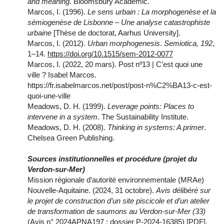
and meaning
. Bloomsbury Academic.
Marcos, I. (1996).
Le sens urbain : La morphogenèse et la
sémiogenèse de Lisbonne – Une analyse catastrophiste
urbaine
[Thèse de doctorat, Aarhus University].
Marcos, I. (2012).
Urban morphogenesis
.
Semiotica, 192
,
1–14.
https://doi.org/10.1515/sem-2012-0077
Marcos, I. (2022, 20 mars). Post nº13 | C’est quoi une
ville ? Isabel Marcos.
https://fr.isabelmarcos.net/post/post-n%C2%BA13-c-est-
quoi-une-ville
Meadows, D. H. (1999).
Leverage points: Places to
intervene in a system
. The Sustainability Institute.
Meadows, D. H. (2008).
Thinking in systems: A primer
.
Chelsea Green Publishing.
Sources institutionnelles et procédure (projet du
Verdon-sur-Mer)
Mission régionale d’autorité environnementale (MRAe)
Nouvelle-Aquitaine. (2024, 31 octobre).
Avis délibéré sur
le projet de construction d’un site piscicole et d’un atelier
de transformation de saumons au Verdon-sur-Mer (33)
(Avis n° 2024APNA197 ; dossier P-2024-16385) [PDF].