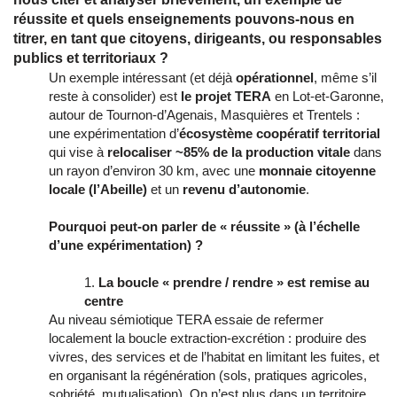
réussite et quels enseignements pouvons-nous en
titrer, en tant que citoyens, dirigeants, ou responsables
publics et territoriaux ?
Un exemple intéressant (et déjà
opérationnel
, même s’il
reste à consolider) est
le projet TERA
en Lot-et-Garonne,
autour de Tournon-d’Agenais, Masquières et Trentels :
une expérimentation d’
écosystème coopératif territorial
qui vise à
relocaliser ~85% de la production vitale
dans
un rayon d’environ 30 km, avec une
monnaie citoyenne
locale (l’Abeille)
et un
revenu d’autonomie
.
Pourquoi peut-on parler de « réussite » (à l’échelle
d’une expérimentation) ?
La boucle « prendre / rendre » est remise au
centre
Au niveau sémiotique TERA essaie de refermer
localement la boucle extraction-excrétion : produire des
vivres, des services et de l’habitat en limitant les fuites, et
en organisant la régénération (sols, pratiques agricoles,
sobriété, mutualisation). On n’est plus dans un territoire