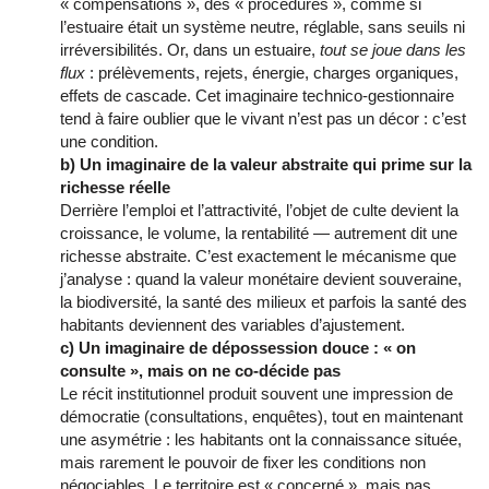
« compensations », des « procédures », comme si
l’estuaire était un système neutre, réglable, sans seuils ni
irréversibilités. Or, dans un estuaire,
tout se joue dans les
flux
: prélèvements, rejets, énergie, charges organiques,
effets de cascade. Cet imaginaire technico-gestionnaire
tend à faire oublier que le vivant n’est pas un décor : c’est
une condition.
b) Un imaginaire de la valeur abstraite qui prime sur la
richesse réelle
Derrière l’emploi et l’attractivité, l’objet de culte devient la
croissance, le volume, la rentabilité — autrement dit une
richesse abstraite. C’est exactement le mécanisme que
j’analyse : quand la valeur monétaire devient souveraine,
la biodiversité, la santé des milieux et parfois la santé des
habitants deviennent des variables d’ajustement.
c) Un imaginaire de dépossession douce : « on
consulte », mais on ne co-décide pas
Le récit institutionnel produit souvent une impression de
démocratie (consultations, enquêtes), tout en maintenant
une asymétrie : les habitants ont la connaissance située,
mais rarement le pouvoir de fixer les conditions non
négociables. Le territoire est « concerné », mais pas