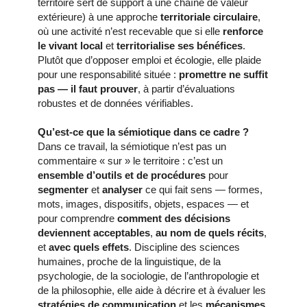
territoire sert de support à une chaîne de valeur
extérieure) à une approche
territoriale circulaire
,
où une activité n’est recevable que si elle
renforce
le vivant local
et
territorialise ses bénéfices
.
Plutôt que d’opposer emploi et écologie, elle plaide
pour une responsabilité située :
promettre ne suffit
pas — il faut prouver
, à partir d’évaluations
robustes et de données vérifiables.
Qu’est-ce que la sémiotique dans ce cadre ?
Dans ce travail, la sémiotique n’est pas un
commentaire « sur » le territoire : c’est un
ensemble d’outils et de procédures
pour
segmenter
et
analyser
ce qui fait sens — formes,
mots, images, dispositifs, objets, espaces — et
pour comprendre
comment des décisions
deviennent acceptables
,
au nom de quels récits
,
et
avec quels effets
. Discipline des sciences
humaines, proche de la linguistique, de la
psychologie, de la sociologie, de l’anthropologie et
de la philosophie, elle aide à décrire et à évaluer les
stratégies de communication
et les
mécanismes