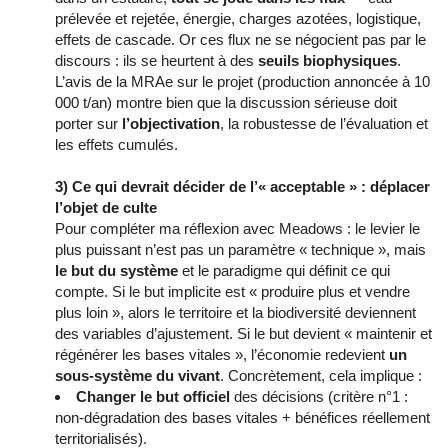
prélevée et rejetée, énergie, charges azotées, logistique,
effets de cascade. Or ces flux ne se négocient pas par le
discours : ils se heurtent à des
seuils biophysiques
.
L’avis de la MRAe sur le projet (production annoncée à 10
000 t/an) montre bien que la discussion sérieuse doit
porter sur
l’objectivation
, la robustesse de l’évaluation et
les effets cumulés.
3) Ce qui devrait décider de l’« acceptable » : déplacer
l’objet de culte
Pour compléter ma réflexion avec Meadows : le levier le
plus puissant n’est pas un paramètre « technique », mais
le but du système
et le paradigme qui définit ce qui
compte. Si le but implicite est « produire plus et vendre
plus loin », alors le territoire et la biodiversité deviennent
des variables d’ajustement. Si le but devient « maintenir et
régénérer les bases vitales », l’économie redevient
un
sous-système du vivant
. Concrètement, cela implique :
Changer le but officiel
des décisions (critère n°1 :
non-dégradation des bases vitales + bénéfices réellement
territorialisés).