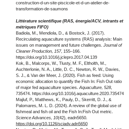
construction-d-un-site-piscicole-et-d-un-atelier-de-
transformation-de-saumons
Littérature scientifique (RAS, énergie/ACV, intrants et
métriques FIFO)
Badiola, M., Mendiola, D., & Bostock, J. (2017).
Recirculating aquaculture systems (RAS) analysis: Main
issues on management and future challenges.
Journal of
Cleaner Production, 157
, 155–166.
https://doi.org/10.1016/j.jclepro.2017.04.139
Kok, B., Malcorps, W., Tlusty, M. F., Eltholth, M.,
Auchterlonie, N. A., Little, D. C., Newton, R. W., Davies,
S. J., & Van der Meer, J. (2020). Fish as feed: Using
economic allocation to quantify the Fish In: Fish Out ratio
of major fed aquaculture species.
Aquaculture, 528
,
735474. https://doi.org/10.1016/j.aquaculture.2020.735474
Majluf, P., Matthews, K., Pauly, D., Skerritt, D. J., &
Palomares, M. L. D. (2024). A review of the global use of
fishmeal and fish oil and the Fish In:Fish Out metric.
Science Advances, 10
(42), eadn5650.
https://doi.org/10.1126/sciadv.adn5650