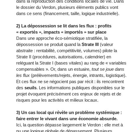
dans la reproduction des conditions locales de vie. Dans
le dossier du Verdon, plusieurs éléments publics vont
dans ce sens (financement, taille, logique industrielle).
2) La dépossession se lit dans les
flux
: profits
« exportés », impacts « importés » sur place
Dans une approche éco-sémiotique stratifiée, la
dépossession se produit quand la
Strate III
(valeur
abstraite : rentabilité, compétitivité, volumes) pilote la
Strate II (procédures, autorisations, calendrier) en
reléguant la Strate I (bases vitales) au rang de « variables
compensables ». Or, dans un estuaire,
tout se joue dans
les flux
(prélèvements/rejets, énergie, intrants, logistique).
Et ces flux ne se négocient pas par récit : ils rencontrent
des
seuils
. Les informations publiques disponibles sur le
projet évoquent précisément ces enjeux de rejets et de
risques pour les activités et milieux locaux.
3) Un cas local qui révèle un problème systémique :
faire entrer le vivant dans une économie absurde.
Ici, la question dépasse largement le Verdon : elle met à
nu une logique globale de dépassement. Plusieurs