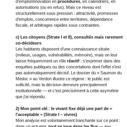
d’emploi/innovation en
procédures
, en calendriers, en
autorisations (ou en refus). Mais ce niveau est
structurellement sous pression : attractivité, promesses
d’emplois, concurrence entre territoires, dépendance
fiscale, et arbitrages rapides sous contraintes.
c) Les citoyens (Strate I et II), consultés mais rarement
co-décideurs
Les habitants disposent d’une connaissance située
(milieux, usages, vulnérabilités, mémoire), mais on leur
laisse fréquemment un rôle
réactif
: s’exprimer dans des
enquêtes publiques ou des concertations dont l’effet n’est
pas automatiquement décisif. Le dossier du « Saumon du
Médoc » au Verdon illustre ce régime : le public est
sollicité, mais la décision demeure principalement
institutionnelle — et c’est précisément à cette asymétrie
que j’ai répondu.
2) Mon point clé : le vivant fixe déjà une part de «
l’acceptable » (Strate I – vivres)
Mon analyse est volontairement tranchante sur ce point :
dans un estuaire,
tout se joue dans les flux
— eau