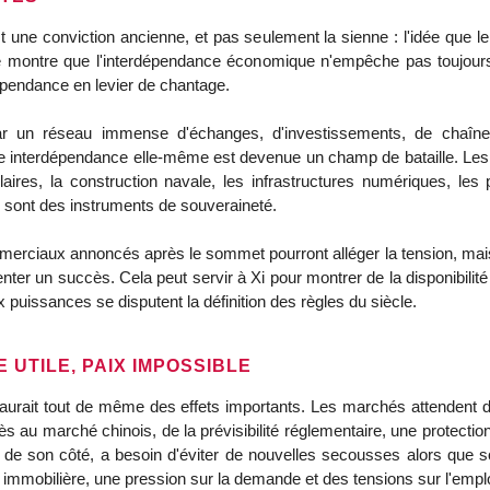
est une conviction ancienne, et pas seulement la sienne : l'idée que l
oire montre que l'interdépendance économique n'empêche pas toujours
épendance en levier de chantage.
ar un réseau immense d'échanges, d'investissements, de chaînes 
interdépendance elle-même est devenue un champ de bataille. Les sem
 solaires, la construction navale, les infrastructures numériques, l
sont des instruments de souveraineté.
merciaux annoncés après le sommet pourront alléger la tension, mais
ter un succès. Cela peut servir à Xi pour montrer de la disponibilité
 puissances se disputent la définition des règles du siècle.
 UTILE, PAIX IMPOSSIBLE
 aurait tout de même des effets importants. Les marchés attendent 
cès au marché chinois, de la prévisibilité réglementaire, une protecti
de son côté, a besoin d'éviter de nouvelles secousses alors que so
 immobilière, une pression sur la demande et des tensions sur l'emplo