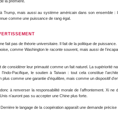
de la première.
à Trump, mais aussi au système américain dans son ensemble : la
connue comme une puissance de rang égal.
AVERTISSEMENT
e fait pas de théorie universitaire. Il fait de la politique de puissance
inoise, comme Washington le raconte souvent, mais aussi de l'incapa
de considérer leur primauté comme un fait naturel. La supériorité naval
 l'Indo-Pacifique, le soutien à Taïwan : tout cela constitue l'arc
n plus comme une garantie d'équilibre, mais comme un dispositif d'
nc à renverser la responsabilité morale de l'affrontement. Xi ne dit 
-Unis n'auront pas su accepter une Chine plus forte.
e. Derrière le langage de la coopération apparaît une demande précis