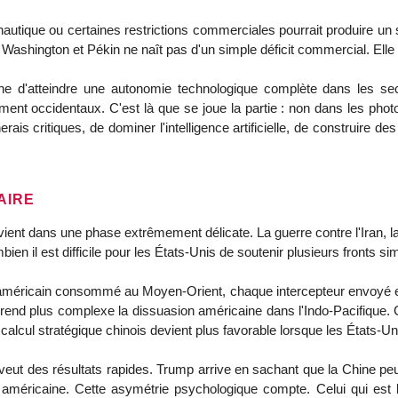
onautique ou certaines restrictions commerciales pourrait produire u
shington et Pékin ne naît pas d'un simple déficit commercial. Elle naî
e d'atteindre une autonomie technologique complète dans les sect
ent occidentaux. C'est là que se joue la partie : non dans les phot
ais critiques, de dominer l'intelligence artificielle, de construire d
AIRE
ervient dans une phase extrêmement délicate. La guerre contre l'Iran, 
en il est difficile pour les États-Unis de soutenir plusieurs fronts s
e américain consommé au Moyen-Orient, chaque intercepteur envoyé e
rend plus complexe la dissuasion américaine dans l'Indo-Pacifique. Ce
 calcul stratégique chinois devient plus favorable lorsque les États-
veut des résultats rapides. Trump arrive en sachant que la Chine peut 
e américaine. Cette asymétrie psychologique compte. Celui qui est 