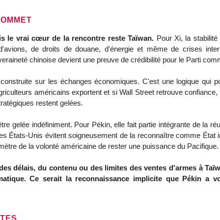
SOMMET
 le vrai cœur de la rencontre reste Taïwan.
Pour Xi, la stabilit
 d'avions, de droits de douane, d'énergie et même de crises inte
veraineté chinoise devient une preuve de crédibilité pour le Parti comm
é construite sur les échanges économiques. C'est une logique qui p
griculteurs américains exportent et si Wall Street retrouve confiance, 
tratégiques restent gelées.
 gelée indéfiniment. Pour Pékin, elle fait partie intégrante de la réu
les États-Unis évitent soigneusement de la reconnaître comme État i
rmomètre de la volonté américaine de rester une puissance du Pacifique.
des délais, du contenu ou des limites des ventes d'armes à Taïwa
tique. Ce serait la reconnaissance implicite que Pékin a voi
ITES