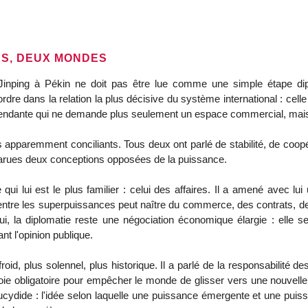
ES, DEUX MONDES
nping à Pékin ne doit pas être lue comme une simple étape diploma
ordre dans la relation la plus décisive du système international : cel
cendante qui ne demande plus seulement un espace commercial, mais
apparemment conciliants. Tous deux ont parlé de stabilité, de coopér
apparues deux conceptions opposées de la puissance.
ui lui est le plus familier : celui des affaires. Il a amené avec lui
ntre les superpuissances peut naître du commerce, des contrats, de
lui, la diplomatie reste une négociation économique élargie : ell
t l'opinion publique.
froid, plus solennel, plus historique. Il a parlé de la responsabilité 
ie obligatoire pour empêcher le monde de glisser vers une nouvelle p
hucydide : l'idée selon laquelle une puissance émergente et une puis