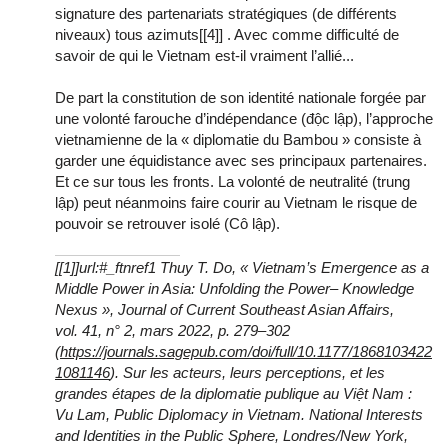
signature des partenariats stratégiques (de différents
niveaux) tous azimuts[[4]] . Avec comme difficulté de
savoir de qui le Vietnam est-il vraiment l’allié...
De part la constitution de son identité nationale forgée par
une volonté farouche d’indépendance (độc lập), l’approche
vietnamienne de la « diplomatie du Bambou » consiste à
garder une équidistance avec ses principaux partenaires.
Et ce sur tous les fronts. La volonté de neutralité (trung
lập) peut néanmoins faire courir au Vietnam le risque de
pouvoir se retrouver isolé (Cô lập).
[[1]]url:#_ftnref1 Thuy T. Do, « Vietnam’s Emergence as a
Middle Power in Asia: Unfolding the Power– Knowledge
Nexus », Journal of Current Southeast Asian Affairs,
vol. 41, n° 2, mars 2022, p. 279–302
(
https://journals.sagepub.com/doi/full/10.1177/1868103422
1081146
). Sur les acteurs, leurs perceptions, et les
grandes étapes de la diplomatie publique au Việt Nam :
Vu Lam, Public Diplomacy in Vietnam. National Interests
and Identities in the Public Sphere, Londres/New York,