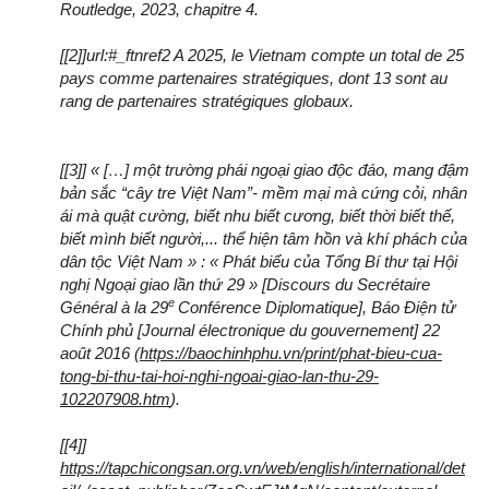
Routledge, 2023, chapitre 4.
[[2]]url:#_ftnref2 A 2025, le Vietnam compte un total de 25
pays comme partenaires stratégiques, dont 13 sont au
rang de partenaires stratégiques globaux.
[[3]] « […] một trường phái ngoại giao độc đáo, mang đậm
bản sắc “cây tre Việt Nam”- mềm mại mà cứng cỏi, nhân
ái mà quật cường, biết nhu biết cương, biết thời biết thế,
biết mình biết người,... thể hiện tâm hồn và khí phách của
dân tộc Việt Nam » : « Phát biểu của Tổng Bí thư tại Hội
nghị Ngoại giao lần thứ 29 » [Discours du Secrétaire
e
Général à la 29
Conférence Diplomatique], Báo Điện tử
Chính phủ [Journal électronique du gouvernement] 22
août 2016 (
https://baochinhphu.vn/print/phat-bieu-cua-
tong-bi-thu-tai-hoi-nghi-ngoai-giao-lan-thu-29-
102207908.htm
).
[[4]]
https://tapchicongsan.org.vn/web/english/international/det