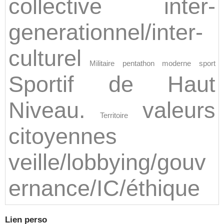
collective
inter-
generationnel/inter-
culturel
Militaire
pentathon moderne
sport
Sportif de Haut
Niveau.
valeurs
Territoire
citoyennes
veille/lobbying/gouv
ernance/IC/éthique
Lien perso