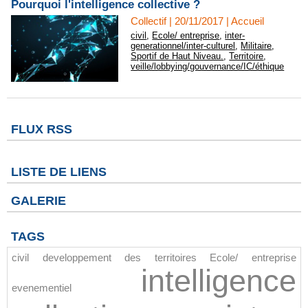
Pourquoi l'intelligence collective ?
Collectif | 20/11/2017
|
Accueil
civil
,
Ecole/ entreprise
,
inter-
generationnel/inter-culturel
,
Militaire
,
Sportif de Haut Niveau.
,
Territoire
,
veille/lobbying/gouvernance/IC/éthique
FLUX RSS
LISTE DE LIENS
GALERIE
TAGS
civil
developpement des territoires
Ecole/ entreprise
intelligence
evenementiel