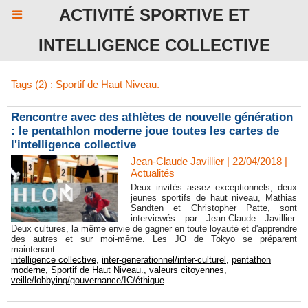
ACTIVITÉ SPORTIVE ET
INTELLIGENCE COLLECTIVE
Tags (2) : Sportif de Haut Niveau.
Rencontre avec des athlètes de nouvelle génération
: le pentathlon moderne joue toutes les cartes de
l'intelligence collective
Jean-Claude Javillier | 22/04/2018
|
Actualités
Deux invités assez exceptionnels, deux
jeunes sportifs de haut niveau, Mathias
Sandten et Christopher Patte, sont
interviewés par Jean-Claude Javillier.
Deux cultures, la même envie de gagner en toute loyauté et d'apprendre
des autres et sur moi-même. Les JO de Tokyo se préparent
maintenant.
intelligence collective
,
inter-generationnel/inter-culturel
,
pentathon
moderne
,
Sportif de Haut Niveau.
,
valeurs citoyennes
,
veille/lobbying/gouvernance/IC/éthique