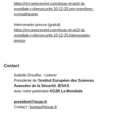
https://my.weezevent.com/iesas-et-ag2r-la-
mondiale-cybersecurite.10-12-25.non-membres-
sympathisants
Intervenants-presse (gratuit)
https://my.weezevent.com/iesas-et-ag2r-la-
mondiale-cybersecurite.10-12-25.intervenants-
presse
Contact
Isabelle Dreuilhe - Leiterer
Présidente de l'
Institut Européen des Sciences
Avancées de la Sécurité
. IESAS
avec notre partenaire
AG2R La Mondiale
president@iesas.fr
Contact :
bureau@iesas.fr