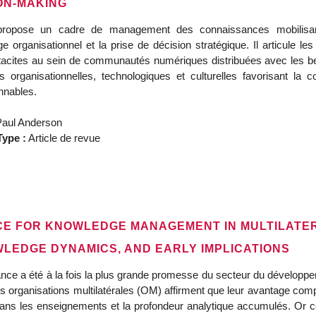
ON-MAKING
 propose un cadre de management des connaissances mobilisan
age organisationnel et la prise de décision stratégique. Il articule
t tacites au sein de communautés numériques distribuées avec les bes
ns organisationnelles, technologiques et culturelles favorisant l
nnables.
aul Anderson
ype :
Article de revue
ENCE FOR KNOWLEDGE MANAGEMENT IN MULTILAT
LEDGE DYNAMICS, AND EARLY IMPLICATIONS
nce a été à la fois la plus grande promesse du secteur du développe
es organisations multilatérales (OM) affirment que leur avantage com
ans les enseignements et la profondeur analytique accumulés. Or ces