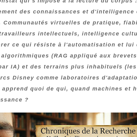
nstat qui s'impose à la lecture du corpus :
ment des connaissances et d'intelligence
 Communautés virtuelles de pratique, fiab
ravailleurs intellectuels, intelligence cult
er ce qui résiste à l'automatisation et lui
s algorithmiques (RAG appliqué aux brevet
par IA) et des terrains plus inhabituels (
arcs Disney comme laboratoires d'adaptatio
i apprend quoi de qui, quand machines et 
issance ?