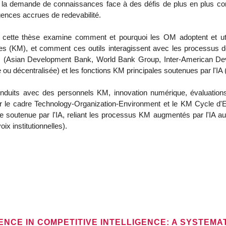
 la demande de connaissances face à des défis de plus en plus co
igences accrues de redevabilité.
 cette thèse examine comment et pourquoi les OM adoptent et uti
s (KM), et comment ces outils interagissent avec les processus d
ples (Asian Development Bank, World Bank Group, Inter-American De
 ou décentralisée) et les fonctions KM principales soutenues par l'IA
conduits avec des personnels KM, innovation numérique, évaluation
 le cadre Technology-Organization-Environment et le KM Cycle d'Ev
soutenue par l'IA, reliant les processus KM augmentés par l'IA aux
x institutionnelles).
GENCE IN COMPETITIVE INTELLIGENCE: A SYSTEMA