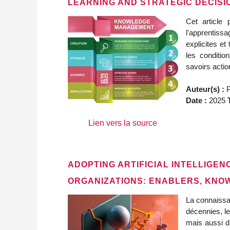
LEARNING AND STRATEGIC DECISI
Cet article
l'apprentiss
explicites e
les conditio
savoirs actio
Auteur(s) :
P
Date :
2025
T
Lien vers la source
ADOPTING ARTIFICIAL INTELLIG
ORGANIZATIONS: ENABLERS, KNOW
La connaissa
décennies, l
mais aussi d