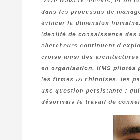
Onze travaux récents, et un co
dans les processus de manage
évincer la dimension humaine.
identité de connaissance des t
chercheurs continuent d'explor
croise ainsi des architecture
en organisation, KMS pilotés 
les firmes IA chinoises, les p
une question persistante : qu
désormais le travail de conna