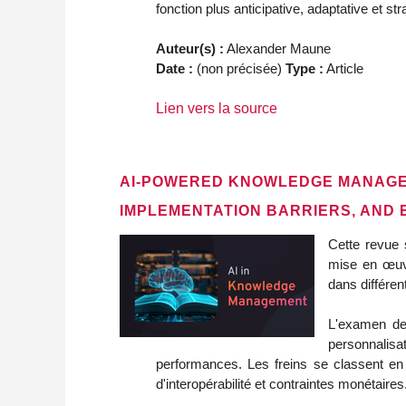
fonction plus anticipative, adaptative et str
Auteur(s) :
Alexander Maune
Date :
(non précisée)
Type :
Article
Lien vers la source
AI-POWERED KNOWLEDGE MANAGEM
IMPLEMENTATION BARRIERS, AND
Cette revue 
mise en œuv
dans différe
L'examen de 
personnalis
performances. Les freins se classent en o
d'interopérabilité et contraintes monétaires