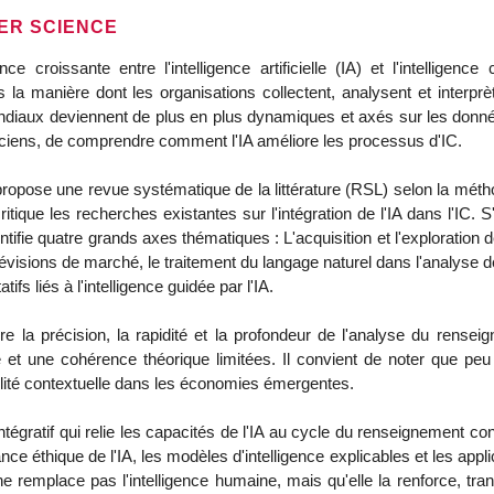
ER SCIENCE
e croissante entre l'intelligence artificielle (IA) et l'intelligenc
la manière dont les organisations collectent, analysent et interprèt
iaux deviennent de plus en plus dynamiques et axés sur les données,
ticiens, de comprendre comment l'IA améliore les processus d'IC.
propose une revue systématique de la littérature (RSL) selon la méth
itique les recherches existantes sur l'intégration de l'IA dans l'IC.
ntifie quatre grands axes thématiques : L'acquisition et l'exploration 
évisions de marché, le traitement du langage naturel dans l'analyse d
tifs liés à l'intelligence guidée par l'IA.
re la précision, la rapidité et la profondeur de l'analyse du renseig
e et une cohérence théorique limitées. Il convient de noter que peu 
lité contextuelle dans les économies émergentes.
ntégratif qui relie les capacités de l'IA au cycle du renseignement co
e éthique de l'IA, les modèles d'intelligence explicables et les appl
e remplace pas l'intelligence humaine, mais qu'elle la renforce, tr