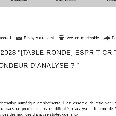
ccueil
Envoyer à un ami
Version imprimable
Pa
 2023 "[TABLE RONDE] ESPRIT CR
NDEUR D’ANALYSE ? "
information numérique omniprésente, il est essentiel de retrouver u
a dans un premier temps les difficultés d'analyse : dictature de l'u
ces des matrices d'analyse stratégique, infox...