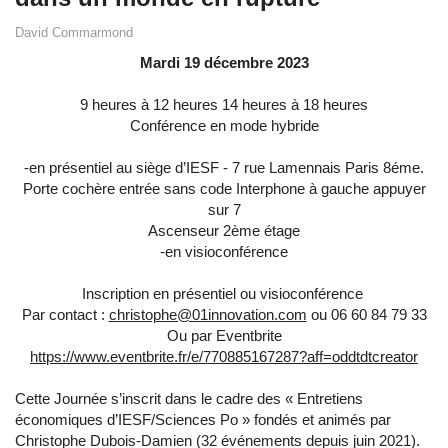
David Commarmond
Mardi 19 décembre 2023
9 heures à 12 heures 14 heures à 18 heures
Conférence en mode hybride
-en présentiel au siège d’IESF - 7 rue Lamennais Paris 8éme.
Porte cochère entrée sans code Interphone à gauche appuyer
sur 7
Ascenseur 2ème étage
-en visioconférence
Inscription en présentiel ou visioconférence
Par contact :
christophe@01innovation.com
ou 06 60 84 79 33
Ou par Eventbrite
https://www.eventbrite.fr/e/
770885167287?aff=oddtdtcreator
Cette Journée s’inscrit dans le cadre des « Entretiens
économiques d’IESF/Sciences Po » fondés et animés par
Christophe Dubois-Damien (32 événements depuis juin 2021).