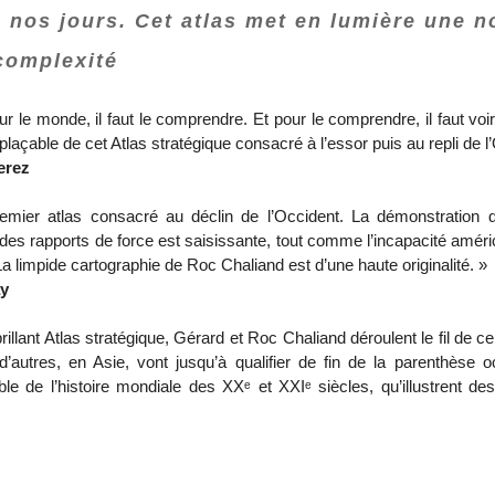
à nos jours. Cet atlas met en lumière une 
 complexité
ur le monde, il faut le comprendre. Et pour le comprendre, il faut vo
mplaçable de cet Atlas stratégique consacré à l’essor puis au repli de l
erez
remier atlas consacré au déclin de l’Occident. La démonstration d
es rapports de force est saisissante, tout comme l’incapacité améric
 La limpide cartographie de Roc Chaliand est d’une haute originalité. »
ay
rillant Atlas stratégique, Gérard et Roc Chaliand déroulent le fil de
’autres, en Asie, vont jusqu’à qualifier de fin de la parenthèse 
le de l’histoire mondiale des XXᵉ et XXIᵉ siècles, qu’illustrent des 