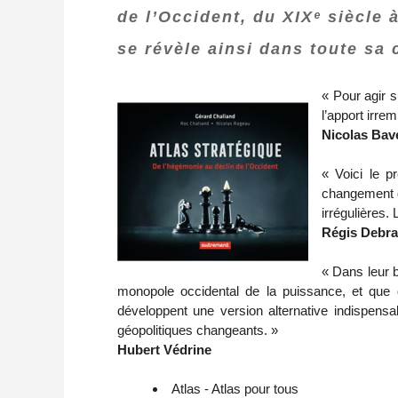
de l’Occident, du XIXᵉ siècle 
se révèle ainsi dans toute sa
« Pour agir s
l’apport irre
Nicolas Bav
« Voici le p
changement d
irrégulières.
Régis Debr
« Dans leur b
monopole occidental de la puissance, et que d
développent une version alternative indispensab
géopolitiques changeants. »
Hubert Védrine
Atlas - Atlas pour tous