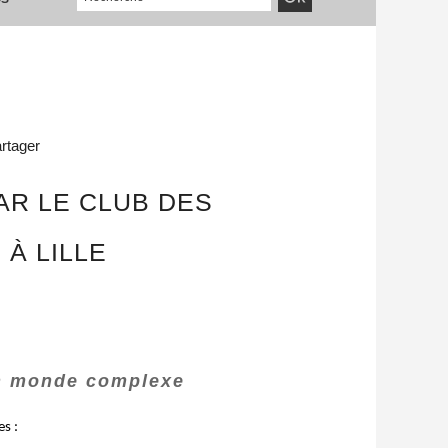
rtager
AR LE CLUB DES
 À LILLE
un monde complexe
es :