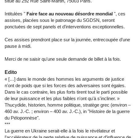
situé au 292 Rue Saint-Martin, 75003 Paris.
Intitulées "
Faire face au nouveau désordre mondial
", ces
assises, placées sous le patronage du SGDSN, seront
ponctuées de sept panels et d’interventions exceptionnelles.
Ces assises prendront place sur la journée, entrecoupée d’une
pause à midi.
Merci de ne saisir qu'une seule demande de billet à la fois.
Edito
« […] dans le monde des hommes les arguments de justice
n'ont de poids que si les forces des adversaires sont égales.
Dans le cas contraire, les plus forts tirent tout le parti possible
de leur puissance et les plus faibles n'ont qu'à s'incliner. »
Thucydide, historien, homme politique, stratège grec (environ –
460 av. J.-C. ; environ – 400 av. J.-C.), in "Histoire de la guerre
du Péloponnèse".
***
La guerre en Ukraine serait-elle à la fois le révélateur et
l’accélérateur de la perte relative de puissance et d’influence de