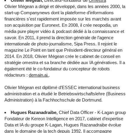
Olivier Mégean,
Directeur-fondateur de
Omestra
Olivier Mégean a dirigé et développé, dans les années 2000, la
start-up Companynews dont la plateforme d’informations
financières s’est rapidement imposée sur les marchés avant
son acquisition par Euronext. En 2008, il crée neopodia, un
média pure player vidéo & podcast dédié à la connaissance et
savoir. En 2011, il prend la direction générale de l’agence
internationale de photo-journalisme, Sipa Press. Il rejoint le
magazine Le Point en tant que Président-directeur général en
2014. En 2018, Olivier Mégean crée le cabinet de conseil en
stratégie omestra et sa branche dédiée aux IA génératives. Il a
également été le co-fondateur du concepteur de robots
rédacteurs :
demain.ai.
.
Olivier Mégean est diplômé d’ESSEC international business
administration et a étudié le Betriebswirtschaftslehre (Business
Administration) à la Fachhochschule de Dortmund.
Hugues Razanadraibe,
Chief Data Officer - K-Lagan group
Fondateur de Kereon Intelligence en 2017, cabinet d’expertise
Data et IA du groupe K-Lagan, Hugues Razanadraibe évolue
dans le domaine de la tech depuis 1992. Il accompagne