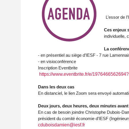
L’essor de l’
Ces enjeux s
individuelle, 
La conféren
- en présentiel au siège d’IESF - 7 rue Lamenna
- en visioconférence
Inscription Eventbrite
https://www.
eventbrite.fr/e/1976466562694?
Dans les deux cas
En distanciel, le lien Zoom sera envoyé automati
Deux jours, deux heures, deux minutes avant
En cas de besoin joindre Christophe Dubois-Da
président du comité économie d'IESF (Ingénieurs
cduboisdamien@iesf.fr