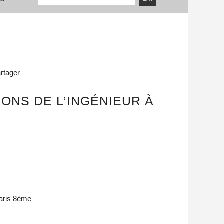
rtager
ONS DE L’INGÉNIEUR À
aris 8ème
r