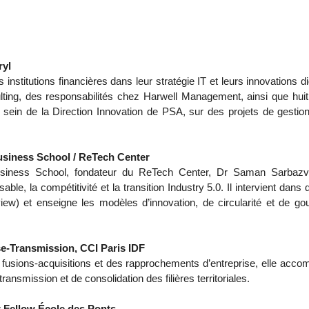
ryl
nstitutions financières dans leur stratégie IT et leurs innovations d
lting, des responsabilités chez Harwell Management, ainsi que hu
u sein de la Direction Innovation de PSA, sur des projets de gestio
siness School / ReTech Center
siness School, fondateur du ReTech Center, Dr Saman Sarbazva
able, la compétitivité et la transition Industry 5.0. Il intervient 
w) et enseigne les modèles d’innovation, de circularité et de g
-Transmission, CCI Paris IDF
usions-acquisitions et des rapprochements d’entreprise, elle accom
ransmission et de consolidation des filières territoriales.
 Fellow École des Ponts