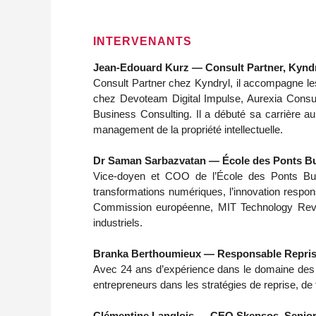
INTERVENANTS
Jean-Edouard Kurz — Consult Partner, Kynd
Consult Partner chez Kyndryl, il accompagne les i
chez Devoteam Digital Impulse, Aurexia Consu
Business Consulting. Il a débuté sa carrière a
management de la propriété intellectuelle.
Dr Saman Sarbazvatan — École des Ponts Bu
Vice-doyen et COO de l’École des Ponts Bu
transformations numériques, l’innovation respons
Commission européenne, MIT Technology Revie
industriels.
Branka Berthoumieux — Responsable Reprise
Avec 24 ans d’expérience dans le domaine des f
entrepreneurs dans les stratégies de reprise, de t
Clémentine Langlois — CEO Skepsos, Senior