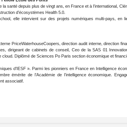
e la santé depuis plus de vingt ans, en France et à l’international, Clé
struction d’écosystèmes Health 5.0.
ol, elle intervient sur des projets numériques multi-pays, en lien
xterne PriceWaterhouseCoopers, direction audit interne, direction fina
s, dirigeant de cabinets de conseil, Ceo de la SAS 01 Innovatio
s le cloud. Diplômé de Sciences Po Paris section économique et financiè
iques d’IESF ». Parmi les pionniers en France en Intelligence éco
bre émérite de l’Académie de l’intelligence économique. Engag
t associatif.