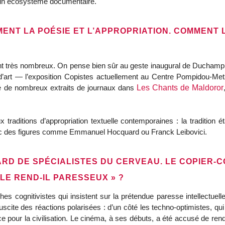
 d’un écosystème documentaire.
ENT LA POÉSIE ET L’APPROPRIATION. COMMENT 
ont très nombreux. On pense bien sûr au geste inaugural de Duchamp av
 d’art — l’exposition Copistes actuellement au Centre Pompidou-Me
é de nombreux extraits de journaux dans
Les Chants de Maldoror
 traditions d’appropriation textuelle contemporaines : la tradition é
, avec des figures comme Emmanuel Hocquard ou Franck Leibovici.
GARD DE SPÉCIALISTES DU CERVEAU. LE COPIER-C
LE REND-IL PARESSEUX » ?
 cognitivistes qui insistent sur la prétendue paresse intellectuelle q
cite des réactions polarisées : d’un côté les techno-optimistes, qui 
 pour la civilisation. Le cinéma, à ses débuts, a été accusé de rend