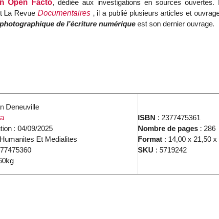
on Open Facto
, dédiée aux investigations en sources ouverte
t La Revue
Documentaires
, il a publié plusieurs articles et ouvr
 photographique de l’écriture numérique
est son dernier ouvrage.
an Deneuville
a
ISBN
: 2377475361
tion : 04/09/2025
Nombre de pages
: 286
 Humanites Et Medialites
Format
: 14,00 x 21,50 x
377475360
SKU
: 5719242
60kg