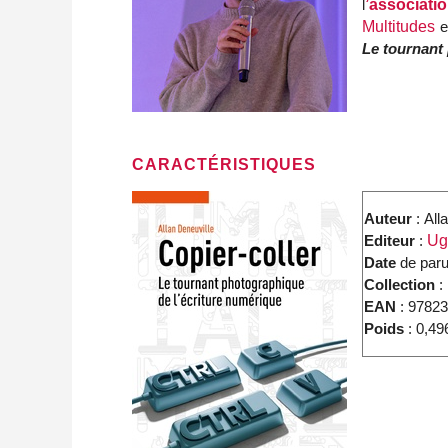
l
’associati
Multitudes
e
Le tournant
CARACTÉRISTIQUES
Auteur
: All
Editeur
:
Ug
Date
de paru
Collection
:
EAN
: 9782
Poids
: 0,49