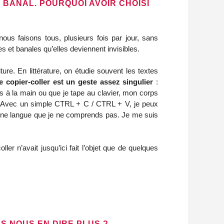
BANAL. POURQUOI AVOIR CHOISI
nous faisons tous, plusieurs fois par jour, sans
es et banales qu’elles deviennent invisibles.
iture. En littérature, on étudie souvent les textes
le copier-coller est un geste assez singulier
:
is à la main ou que je tape au clavier, mon corps
se. Avec un simple CTRL + C / CTRL + V, je peux
 une langue que je ne comprends pas. Je me suis
ler n’avait jusqu’ici fait l’objet que de quelques
S NOUS EN DIRE PLUS ?