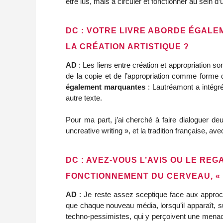
être lus, mais à circuler et fonctionner au sein
DC : VOTRE LIVRE ABORDE ÉGALEM
LA CRÉATION ARTISTIQUE ?
AD
: Les liens entre création et appropriation s
de la copie et de l’appropriation comme forme
également marquantes
: Lautréamont a intégr
autre texte.
Pour ma part, j’ai cherché à faire dialoguer deux
uncreative writing », et la tradition française
DC : AVEZ-VOUS L’AVIS OU LE RE
FONCTIONNEMENT DU CERVEAU, « 
AD
: Je reste assez sceptique face aux approches
que chaque nouveau média, lorsqu’il apparaît, sus
techno-pessimistes, qui y perçoivent une menace