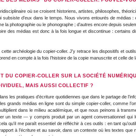
isciplinaire où se croisent historiens, artistes, philosophes, théorici
qui subsiste d’eux dans le temps. Nous vivons entourés de médias :
comme la photographie ou le phonographe ; d’autres encore depuis seul
e des médias est donc à la fois longue et discontinue : certains di
ette archéologie du copier-coller. J’y retrace les dispositifs et outi
n prend en compte à la fois l’histoire de la copie manuscrite et celle de
CT DU COPIER-COLLER SUR LA SOCIÉTÉ NUMÉRIQ
IVIDUEL, MAIS AUSSI COLLECTIF ?
ns les pratiques d’écriture quotidiennes que dans le partage de l’infor
 les grands médias en ligne sont du simple copier-coller, comme l’o
ltiplient dans le milieu académique, et que nous peinons à transmet
er un texte — y compris produit par un agent conversationnel qui 
a qu’il me paraît essentiel de réfléchir à ces outils : en tant qu’out
 rapport à l’écriture et au savoir, dans un contexte où les textes que