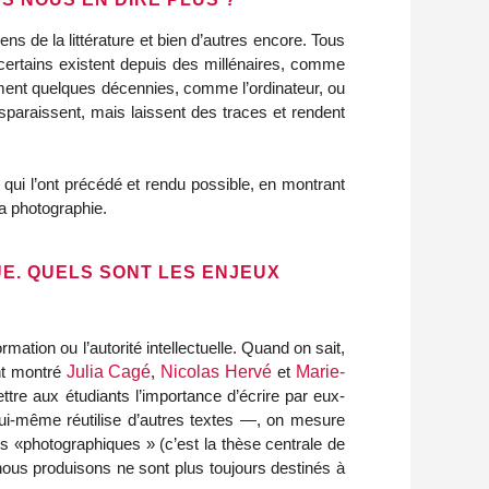
ens de la littérature et bien d’autres encore. Tous
 certains existent depuis des millénaires, comme
ement quelques décennies, comme l’ordinateur, ou
sparaissent, mais laissent des traces et rendent
ls qui l’ont précédé et rendu possible, en montrant
 la photographie.
UE. QUELS SONT LES ENJEUX
mation ou l’autorité intellectuelle. Quand on sait,
nt montré
Julia Cagé
,
Nicolas Hervé
et
Marie-
tre aux étudiants l’importance d’écrire par eux-
lui-même réutilise d’autres textes —, on mesure
ils «photographiques » (c’est la thèse centrale de
 nous produisons ne sont plus toujours destinés à