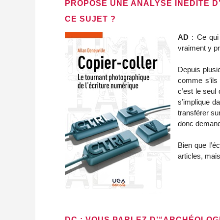
PROPOSE UNE ANALYSE INÉDITE D
CE SUJET ?
AD
: Ce qui
vraiment y pr
Depuis plusie
comme s’ils 
c’est le seul
s’implique d
transférer s
donc demandé 
Bien que l’éc
articles, mai
DC : VOUS PARLEZ D’“ARCHÉOLOG