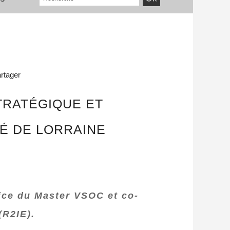
rtager
TRATÉGIQUE ET
É DE LORRAINE
rice du Master VSOC et co-
(R2IE).