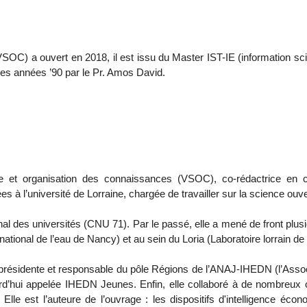
OC) a ouvert en 2018, il est issu du Master IST-IE (information scie
 des années ’90 par le Pr. Amos David.
que et organisation des connaissances (VSOC), co-rédactrice en ch
 l’université de Lorraine, chargée de travailler sur la science ouve
l des universités (CNU 71). Par le passé, elle a mené de front plusie
national de l’eau de Nancy) et au sein du Loria (Laboratoire lorrain de
résidente et responsable du pôle Régions de l’ANAJ-IHEDN (l’Associat
rd’hui appelée IHEDN Jeunes. Enfin, elle collaboré à de nombreux 
s. Elle est l’auteure de l’ouvrage : les dispositifs d'intelligence éc