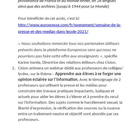
provenance de France et du monde entier, en 26 langues
ainsi que des archives (jusqu
'
à 1944 pour Le Monde)
Pour bénéficier de cet accès, c
'
est ici
http://www.europresse.com/fr/evenement/semaine-de-la-
presse-et-des-medias-dans-lecole-2021/
«
Nous souhaitons remercier
tous nos partenaires éditeurs
présents dans la plateforme
Europresse
sans qui nous ne
pourrions pas
faire cette offre aux enseignants
»
, spéci
fie
Karine Varela
,
Directrice des relations éditeurs
chez
Cision.
Cision animera un webinar dédié aux professeurs de collèges/
lycées
, sur le thème
:
Apprendre aux élèves à se forger une
opinion éclairée sur l'information.
Avec le témoignage de 2
professeurs qui utilisent la presse et les médias
pour
construire des travaux pratiques impactants, ludiques et
actuels pour aider les élèves à s'élever et à prendre du recul
sur l'information.
Des sujets
comme le harcèlement sexuel, la
liberté d
'
expression
, la v
é
rification des sources
ou la nuance
entre un traitement neutre
et objectif
sont
abordés par ces
professeurs.