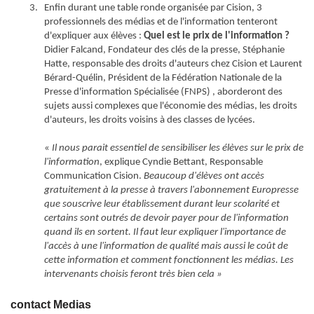
Enfin
durant une table ronde organisée par Cision,
3
professionnels des médias et de l
'
information
tenteront
d
'
expliquer aux élèves
:
Quel est le prix de l
'
information
?
Didier Falcand, Fondateur des clés de la presse, Stéphanie
Hatte
,
responsable
des droits d'auteurs
chez Cision et
Laurent
Bérard-Quélin, Président de la Fédération Nationale de la
Presse d'information Spécialisée (FNPS
) ,
aborderont
des
sujets aussi complexes que l
'
économie des médias, les droits
d
'
auteurs
, les
droits voisins
à des classes de lycées.
«
Il nous parait essentiel de sensibiliser les élèves sur le prix de
l
'
information
, explique Cyndie
Bettant, Responsable
Communication Cision
.
Beaucoup d
'
élève
s ont accès
gratuitement à la presse à travers l
'
abonnement Europresse
que souscrive leur établissement
durant leur scolarité et
certains sont outrés de devoir payer pour de l
'
information
quand ils
en
sortent
. Il faut leur expliquer l
'
importance
de
l
'
accès
à
une
l
'
information de qualité
mais aussi le
coût de
cette information
et
comment fonctionnent l
es médias
. Les
intervenants
choisis feront très bien cela
»
contact Medias