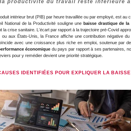
 productivité du travail reste inférieure à
roduit intérieur brut (PIB) par heure travaillée ou par employé, est
il National de la Productivité souligne une
baisse drastique de la
la crise sanitaire. L'écart par rapport à la trajectoire pré-Covid appr
ou aux États-Unis, la France affiche une contribution négative du
oïncide avec une croissance plus riche en emploi, soutenue par des
performance économique
du pays par rapport à ses partenaires, 
eviers pour y remédier devient une priorité stratégique.
CAUSES IDENTIFIÉES POUR EXPLIQUER LA BAISSE