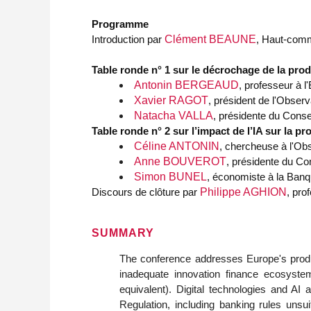
Programme
Introduction par
Clément BEAUNE
, Haut-comm
Table ronde n° 1 sur le décrochage de la pro
Antonin BERGEAUD
, professeur à 
Xavier RAGOT
, président de l'Obse
Natacha VALLA
, présidente du Conse
Table ronde n° 2 sur l’impact de l’IA sur la pro
Céline ANTONIN
, chercheuse à l'Ob
Anne BOUVEROT
, présidente du Con
Simon BUNEL
, économiste à la Ban
Discours de clôture par
Philippe AGHION
, pro
SUMMARY
The conference addresses Europe's produc
inadequate innovation finance ecosystem 
equivalent). Digital technologies and AI 
Regulation, including banking rules unsui