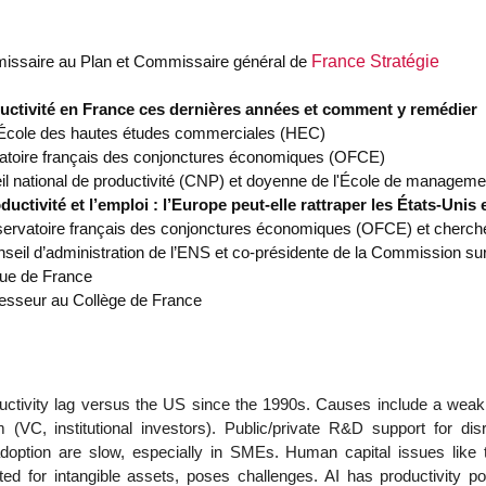
issaire au Plan et Commissaire général de
France Stratégie
ductivité en France ces dernières années et comment y remédier
l'École des hautes études commerciales (HEC)
rvatoire français des conjonctures économiques (OFCE)
il national de productivité (CNP) et doyenne de l'École de manageme
ductivité et l’emploi : l’Europe peut-elle rattraper les États-Unis 
servatoire français des conjonctures économiques (OFCE) et cherc
seil d’administration de l’ENS et co-présidente de la Commission sur l’I
que de France
fesseur au Collège de France
tivity lag versus the US since the 1990s. Causes include a weak S
(VC, institutional investors). Public/private R&D support for dis
adoption are slow, especially in SMEs. Human capital issues like t
ted for intangible assets, poses challenges. AI has productivity pot