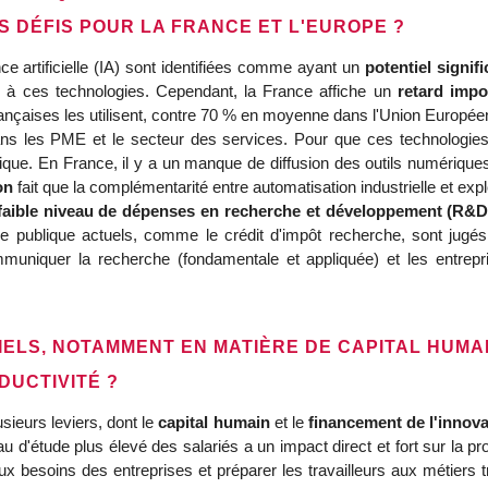
S DÉFIS POUR LA FRANCE ET L'EUROPE ?
nce artificielle (IA) sont identifiées comme ayant un
potentiel signif
 à ces technologies. Cependant, la France affiche un
retard impo
ançaises les utilisent, contre 70 % en moyenne dans l'Union Europée
ns les PME et le secteur des services. Pour que ces technologies po
tique. En France, il y a un manque de diffusion des outils numérique
on
fait que la complémentarité entre automatisation industrielle et ex
faible niveau de dépenses en recherche et développement (R&D
ue publique actuels, comme le crédit d'impôt recherche, sont jugés
ommuniquer la recherche (fondamentale et appliquée) et les entrep
IELS, NOTAMMENT EN MATIÈRE DE CAPITAL HUMA
UCTIVITÉ ?
sieurs leviers, dont le
capital humain
et le
financement de l'innova
'étude plus élevé des salariés a un impact direct et fort sur la produ
 besoins des entreprises et préparer les travailleurs aux métiers tr