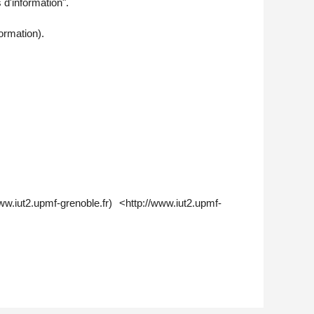
 d'information".
ormation).
.upmf-grenoble.fr) <http://www.iut2.upmf-