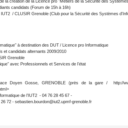
de la création de la Licence pro "Métiers de la Sécurité des Systèmes
tudiants candidats (Forum de 15h à 16h)
iat IUT2 / CLUSIR Grenoble (Club pour la Sécurité des Systèmes d'Inf
rmatique" à destination des DUT / Licence pro Informatique
s et candidats alternants 2009/2010
USIR Grenoble
que" avec Professionnels et Services de l'état
ce Doyen Gosse, GRENOBLE (près de la gare / http://www.iut2
html>
ormatique de l'IUT2 - 04 76 28 45 67 -
6 72 - sebastien.bourdon@iut2.upmf-grenoble.fr