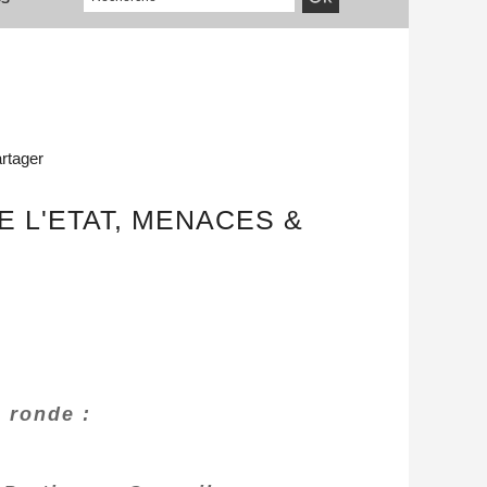
rtager
E L'ETAT, MENACES &
e ronde :