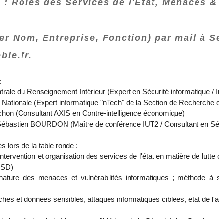
Rôles des Services de l'Etat, Menaces & 
ser Nom, Entreprise, Fonction) par mail à S
ble.fr.
:
trale du Renseignement Intérieur (Expert en Sécurité informatique / 
Nationale (Expert informatique "nTech" de la Section de Recherche 
chon (Consultant AXIS en Contre-intelligence économique)
Sébastien BOURDON (Maître de conférence IUT2 / Consultant en Séc
s lors de la table ronde :
ntervention et organisation des services de l'état en matière de lutte
PSD)
nature des menaces et vulnérabilités informatiques ; méthode à s
és et données sensibles, attaques informatiques ciblées, état de l'a