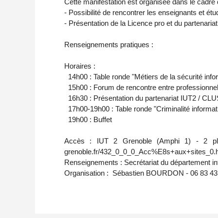
Cette manifestation est organisée dans le cadre 
- Possibilité de rencontrer les enseignants et é
- Présentation de la Licence pro et du partenar
Renseignements pratiques :
Horaires :
14h00 : Table ronde "Métiers de la sécurité info
15h00 : Forum de rencontre entre professionnel
16h30 : Présentation du partenariat IUT2 / CL
17h00-19h00 : Table ronde "Criminalité informati
19h00 : Buffet
Accès : IUT 2 Grenoble (Amphi 1) - 2 pla
grenoble.fr/432_0_0_0_Acc%E8s+aux+sites_0.
Renseignements : Secrétariat du département inf
Organisation : Sébastien BOURDON - 06 83 43 2