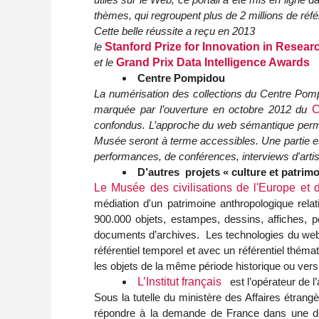
thèmes, qui regroupent plus de 2 millions de réf
Cette belle réussite a reçu en 2013
le
Stanford Prize for Innovation in Resear
et le
Grand Prix Data Intelligence Awards
Centre Pompidou
La numérisation des collections du Centre Pomp
marquée par l’ouverture en octobre 2012 du
C
confondus. L’approche du web sémantique perme
Musée seront à terme accessibles. Une partie est
performances, de conférences, interviews d'artis
D’autres projets « culture et patrim
Le Musée des civilisations de l'Europe et
médiation d'un patrimoine anthropologique rela
900.000 objets, estampes, dessins, affiches, 
documents d’archives. Les technologies du web
référentiel temporel et avec un référentiel thémat
les objets de la même période historique ou ver
L’Institut français
est l’opérateur de l’
Sous la tutelle du ministère des Affaires étrang
répondre à la demande de France dans une déma