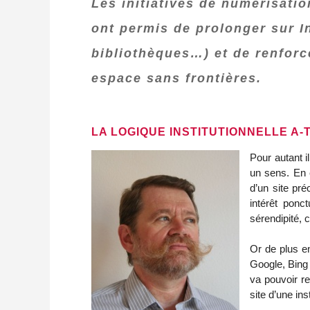
Les initiatives de numérisatio
ont permis de prolonger sur In
bibliothèques…) et de renforc
espace sans frontières.
LA LOGIQUE INSTITUTIONNELLE A-
Pour autant i
un sens. En e
d’un site pr
intérêt ponc
sérendipité, c
Or de plus e
Google, Bing 
va pouvoir re
site d’une inst