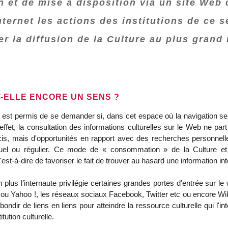
n et de mise à disposition via un site Web
ternet les actions des institutions de ce 
er la diffusion de la Culture au plus gran
T-ELLE ENCORE UN SENS ?
l est permis de se demander si, dans cet espace où la navigation se fa
ffet, la consultation des informations culturelles sur le Web ne part
écis, mais d'opportunités en rapport avec des recherches personnell
tuel ou régulier. Ce mode de « consommation » de la Culture et
'est-à-dire de favoriser le fait de trouver au hasard une information in
n plus l’internaute privilégie certaines grandes portes d'entrée su
ou Yahoo !, les réseaux sociaux Facebook, Twitter etc ou encore Wiki
bondir de liens en liens pour atteindre la ressource culturelle qui l'i
itution culturelle.