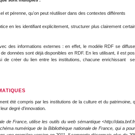
sel et pérenne, qu'on peut réutiliser dans des contextes différents
tice en les identifiant explicitement, structurer plus clairement cert
avec des informations externes : en effet, le modèle RDF se diffuse
 données sont déjà disponibles en RDF. En les utilisant, il est pos
si de créer du lien entre les institutions, chacune enrichissan
MATIQUES
 été compris par les institutions de la culture et du patrimoine, q
leur degré d’innovation.
onale de France, utilise les outils du web sémantique <http://data.b
chéma numérique de la Bibliothèque nationale de France, qui a pour 
e dans une première version en 2011. Il comporte désormais plus de 