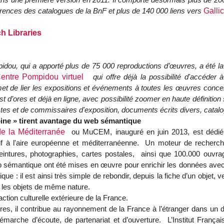
érences des catalogues de la BnF et plus de 140 000 liens vers
Galli
ch Libraries
idou, qui a apporté plus de 75 000 reproductions d’œuvres, a été la
entre Pompidou virtuel
qui offre déjà la possibilité d'accéder 
t de lier les expositions et événements à toutes les œuvres conc
 d’ores et déjà en ligne, avec possibilité zoomer en haute définitio
tes et de commissaires d'exposition, documents écrits divers, catalo
oine » tirent avantage du web sémantique
 de la Méditerranée
ou MuCEM, inauguré en juin 2013, est dédié à 
tif à l'aire européenne et méditerranéenne. Un moteur de recherche 
peintures, photographies, cartes postales, ainsi que 100.000 ouvr
 sémantique ont été mises en œuvre pour enrichir les données avec
ique : il est ainsi très simple de rebondir, depuis la fiche d’un objet
s les objets de même nature.
action culturelle extérieure de la France.
ères, il contribue au rayonnement de la France à l’étranger dans un 
rche d’écoute, de partenariat et d’ouverture. L’Institut Françai