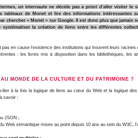
termes, un internaute ne décide pas a priori d’aller visiter le 
es tableaux de Monet et lire des informations intéressantes su
 chercher « Monet » sur Google. Il est donc plus que jamais néc
ystématiser la création de liens entre les différentes collecti
as en cause l'existence des institutions qui trouvent leurs racines da
érentes : les livres mis à disposition dans les bibliothèques, les
AU MONDE DE LA CULTURE ET DU PATRIMOINE ?
er à la fois la logique de liens au cœur du Web et la logique des co
à savoir :
 ou JSON ;
 du Web sémantique mises au point depuis 10 ans au sein du W3C, l'
ue sont multiples :