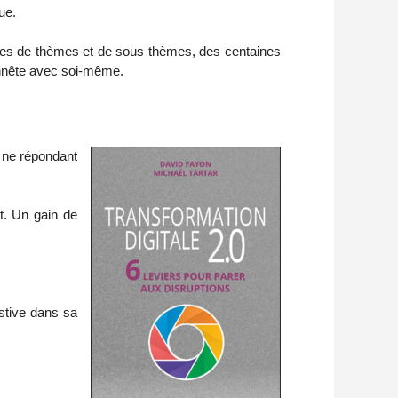
ue.
ines de thèmes et de sous thèmes, des centaines
onnête avec soi-même.
t ne répondant
nt. Un gain de
stive dans sa