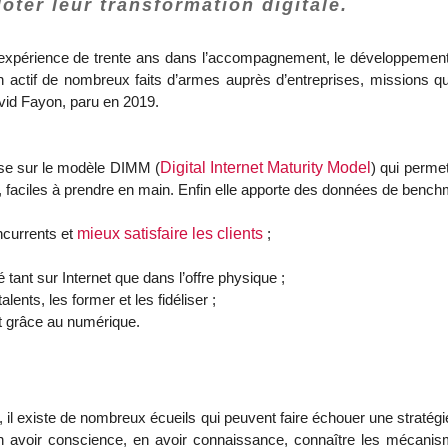
loter leur transformation digitale.
expérience de trente ans dans l’accompagnement, le développement l
n actif de nombreux faits d’armes auprès d’entreprises, missions q
vid Fayon, paru en 2019.
se sur le modèle DIMM (
Digital Internet Maturity Model
) qui permet
s, faciles à prendre en main. Enfin elle apporte des données de be
oncurrents et
mieux satisfaire les clients
;
é tant sur Internet que dans l’offre physique ;
lents, les former et les fidéliser ;
 grâce au numérique.
 il existe de nombreux écueils qui peuvent faire échouer une stratég
n avoir conscience, en avoir connaissance, connaître les mécanism