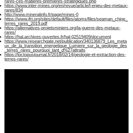
rares-ces-matieres-premieres-strategiques.php
https://www.inter-mines.org/en/revue/article/l-enjeu-des-metaux-
rares/834
http://www.mineralinfo.fr/page/mines-0
https://www.ifri.org/sites/default/files/atoms/files/seaman_chine_
terres_rares_2019.pdf
https://alternatives-projetsminiers.org/la-guerre-des-metaux-
rares/
https://hal.archives-ouvertes.fr/hal-02519409/document
https://www.researchgate.net/publication/340136879_Les_meta
ux_de_la_transition_energetique_Lumiere_sur_la_geologie_des
_terres_rares_pourquoi_tant_d%27attraits
https://loctopusjournal.fr/2018/02/14/geologie-et-extraction-des-
terres-rares/