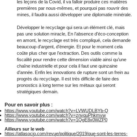
les leçons de la Covid, il va falloir produire ces matières
premières par nous-mêmes, et pourquoi pas rouvrir des
mines, il faudra aussi développer une diplomatie minérale.
Développer le recyclage qui sera un élément clé, mais
pas une solution miracle, En l’absence d’éco-conception
en amont, le recyclage est très compliqué, cela demande
beaucoup d’argent, d’énergie. Et pour le moment cela
coûte plus cher que l’extraction. Des outils comme la
fiscalité pour rendre cette dimension viable ainsi qu’une
chaîne industrielle et pour cela il faut une quinzaine
d’année. Enfin les innovations de rupture sont un frein au
progrès du recyclage. Il est très difficile de faire des
pronostics à long terme sur les métaux qui seront
stratégiques demain.
Pour en savoir plus :
https://www.youtube.com/watch?v=LVWUDLBYb-Q
https://www.youtube.com/watch?v=znvquPhkmvw
https://www.youtube.com/watch?v=1QgE8x0WZP0
Ailleurs sur le web
https://atlasocio.com/revue/politique/2019/que-sont-les-terres-