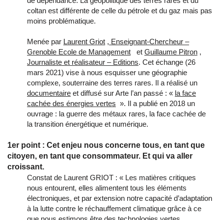
de dépendance. La géopolitique des terres rares et du
coltan est différente de celle du pétrole et du gaz mais pas
moins problématique.
Menée par
Laurent Griot
, Enseignant-Chercheur –
Grenoble Ecole de Management
et
Guillaume Pitron
,
Journaliste et réalisateur – Editions
. Cet échange (26
mars 2021) vise à nous esquisser une géographie
complexe, souterraine des terres rares. Il a réalisé un
documentaire
et diffusé sur Arte l’an passé : «
la face
cachée des énergies vertes
». Il a publié en 2018 un
ouvrage : la guerre des métaux rares, la face cachée de
la transition énergétique et numérique.
1er point : Cet enjeu nous concerne tous, en tant que
citoyen, en tant que consommateur. Et qui va aller
croissant.
Constat de Laurent GRIOT : « Les matières critiques
nous entourent, elles alimentent tous les éléments
électroniques, et par extension notre capacité d’adaptation
à la lutte contre le réchauffement climatique grâce à ce
que nous estimons être des technologies vertes.