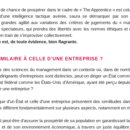
s de chance de prospérer dans le cadre de « The Apprentice » est 
’une intelligence tactique avérée, saura se démarquer par son i
s grandes agilité aux variations des critères de jugements du « mai
es spectateurs, qui prendra des libertés avec les normes éthiques et
n train de s’improviser collectivement.
 est, de toute évidence, bien flagrante.
IMILAIRE À CELLE D’UNE ENTREPRISE ?
nts des sciences du management dans un contexte où, dans de nombr
urs dirigeants d’entreprises sont distinctes, peut-on diriger un État co
État fédéral comme les États-Unis d’Amérique, ayant été perçu depui
e une entreprise ?
que d’un État et celle d’une entreprise présentent des similitudes dan
diffèrent fondamentalement sur plusieurs aspects, notamment en mat
peut-être d’assurer la prospérité de sa population en garantissant la s
les et de son environnement économique, à travers un juste équilibre