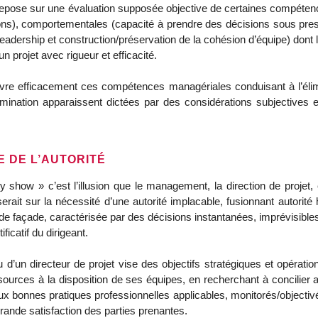
» repose sur une évaluation supposée objective de certaines compét
ions), comportementales (capacité à prendre des décisions sous press
, leadership et construction/préservation de la cohésion d’équipe) d
n projet avec rigueur et efficacité.
vre efficacement ces compétences managériales conduisant à l’élimi
mination apparaissent dictées par des considérations subjectives et
E DE L’AUTORITÉ
y show » c’est l’illusion que le management, la direction de projet, e
ait sur la nécessité d’une autorité implacable, fusionnant autorité h
e de façade, caractérisée par des décisions instantanées, imprévisible
tificatif du dirigeant.
 d’un directeur de projet vise des objectifs stratégiques et opération
sources à la disposition de ses équipes, en recherchant à concilier a
aux bonnes pratiques professionnelles applicables, monitorés/objecti
 grande satisfaction des parties prenantes.