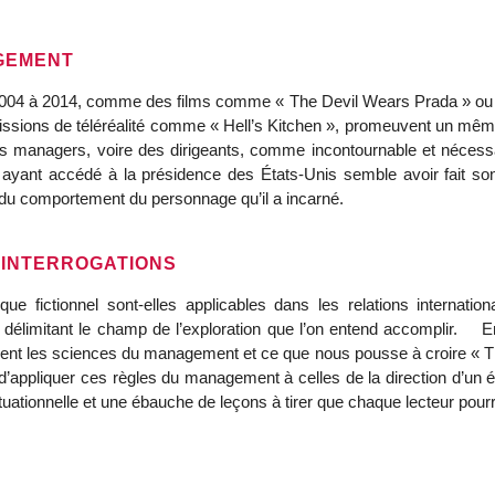
GEMENT
2004 à 2014, comme des films comme « The Devil Wears Prada » ou «
ssions de téléréalité comme « Hell’s Kitchen », promeuvent un mêm
des managers, voire des dirigeants, comme incontournable et nécess
, ayant accédé à la présidence des États-Unis semble avoir fait s
du comportement du personnage qu’il a incarné.
S INTERROGATIONS
e fictionnel sont-elles applicables dans les relations internati
élimitant le champ de l’exploration que l’on entend accomplir. En pr
nent les sciences du management et ce que nous pousse à croire « Th
 d’appliquer ces règles du management à celles de la direction d’un 
uationnelle et une ébauche de leçons à tirer que chaque lecteur pourr