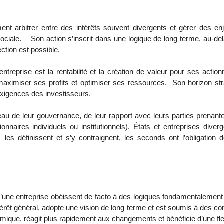
ment arbitrer entre des intérêts souvent divergents et gérer des enj
sociale. Son action s’inscrit dans une logique de long terme, au-
élection est possible.
e entreprise est la rentabilité et la création de valeur pour ses acti
 maximiser ses profits et optimiser ses ressources. Son horizon s
 exigences des investisseurs.
iveau de leur gouvernance, de leur rapport avec leurs parties prenan
onnaires individuels ou institutionnels). États et entreprises diver
 les définissent et s’y contraignent, les seconds ont l’obligation
e d’une entreprise obéissent de facto à des logiques fondamentalement 
’intérêt général, adopte une vision de long terme et est soumis à des co
mique, réagit plus rapidement aux changements et bénéficie d’une fle