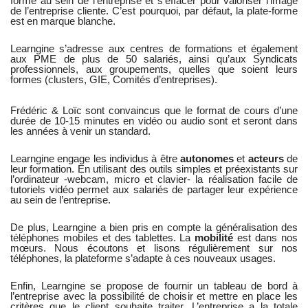
forme au sein de l’entreprise et s’effacer pour valoriser l’image
de l’entreprise cliente. C’est pourquoi, par défaut, la plate-forme
est en marque blanche.
Learngine s’adresse aux centres de formations et également
aux PME de plus de 50 salariés, ainsi qu’aux Syndicats
professionnels, aux groupements, quelles que soient leurs
formes (clusters, GIE, Comités d’entreprises).
Frédéric & Loïc sont convaincus que le format de cours d’une
durée de 10-15 minutes en vidéo ou audio sont et seront dans
les années à venir un standard.
Learngine engage les individus à être
autonomes
et
acteurs
de
leur formation. En utilisant des outils simples et préexistants sur
l’ordinateur -webcam, micro et clavier- la réalisation facile de
tutoriels vidéo permet aux salariés de partager leur expérience
au sein de l’entreprise.
De plus, Learngine a bien pris en compte la généralisation des
téléphones mobiles et des tablettes. La
mobilité
est dans nos
mœurs. Nous écoutons et lisons régulièrement sur nos
téléphones, la plateforme s’adapte à ces nouveaux usages.
Enfin, Learngine se propose de fournir un tableau de bord à
l’entreprise avec la possibilité de choisir et mettre en place les
critères que le client souhaite traiter. L’entreprise a la totale