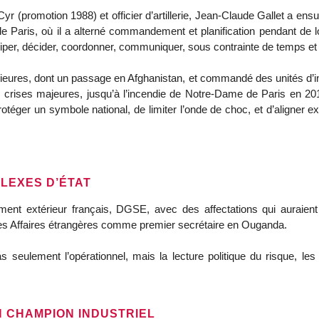
r (promotion 1988) et officier d’artillerie, Jean-Claude Gallet a ensui
e Paris, où il a alterné commandement et planification pendant de
ciper, décider, coordonner, communiquer, sous contrainte de temps et
ieures, dont un passage en Afghanistan, et commandé des unités d’inte
s crises majeures, jusqu’à l’incendie de Notre-Dame de Paris en 20
rotéger un symbole national, de limiter l’onde de choc, et d’aligner ex
FLEXES D’ÉTAT
ement extérieur français, DGSE, avec des affectations qui auraient 
des Affaires étrangères comme premier secrétaire en Ouganda.
seulement l’opérationnel, mais la lecture politique du risque, les c
N CHAMPION INDUSTRIEL