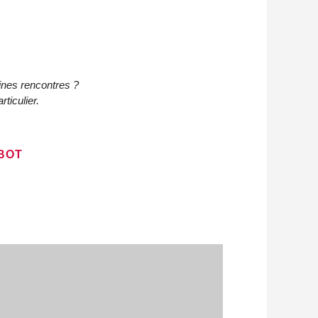
aines rencontres ?
ticulier.
BOT