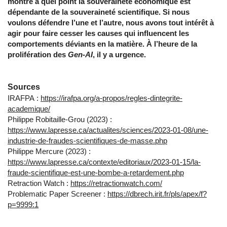
montre à quel point la souveraineté économique est
dépendante de la souveraineté scientifique. Si nous
voulons défendre l’une et l’autre, nous avons tout intérêt à
agir pour faire cesser les causes qui influencent les
comportements déviants en la matière. À l’heure de la
prolifération des
Gen-AI
, il y a urgence.
Sources
IRAFPA :
https://irafpa.org/a-propos/regles-dintegrite-
academique/
Philippe Robitaille-Grou (2023) :
https://www.lapresse.ca/actualites/sciences/2023-01-08/une-
industrie-de-fraudes-scientifiques-de-masse.php
Philippe Mercure (2023) :
https://www.lapresse.ca/contexte/editoriaux/2023-01-15/la-
fraude-scientifique-est-une-bombe-a-retardement.php
Retraction Watch :
https://retractionwatch.com/
Problematic Paper Screener :
https://dbrech.irit.fr/pls/apex/f?
p=9999:1