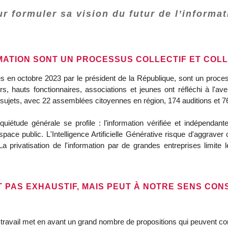
r formuler sa vision du futur de l’informat
MATION SONT UN PROCESSUS COLLECTIF ET COLLA
s en octobre 2023 par le président de la République, sont un processu
rs, hauts fonctionnaires, associations et jeunes ont réfléchi à l'ave
jets, avec 22 assemblées citoyennes en région, 174 auditions et 76 
uiétude générale se profile : l’information vérifiée et indépendan
’espace public. L'Intelligence Artificielle Générative risque d'aggrave
 La privatisation de l'information par de grandes entreprises limite
 PAS EXHAUSTIF, MAIS PEUT À NOTRE SENS CON
avail met en avant un grand nombre de propositions qui peuvent contr