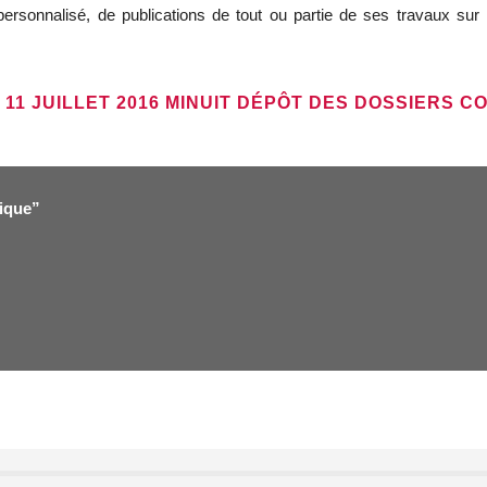
rsonnalisé, de publications de tout ou partie de ses travaux sur 
11 JUILLET 2016 MINUIT DÉPÔT DES DOSSIERS C
gique”