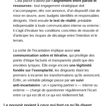
  Cela passe d’abord par 
l’alignement entre parole et 
ressources
 : tout engagement stratégique doit 
s’accompagner, dès son annonce, d’un dispositif clair de 
mise en œuvre, avec budgets identifiés et responsables 
désignés. Vient ensuite 
le test de réalité
, préalable 
indispensable à toute communication interne ou externe : 
il s’agit d’évaluer les conditions concrètes de réussite et 
d’anticiper les risques de décalage entre l’intention et le 
terrain.
La sortie de l’incantation implique aussi 
une 
communication sobre et itérative
, qui privilégie des 
points d’étape factuels et transparents plutôt que des 
envolées lyriques. Elle exige encore 
une légitimité 
fondée sur l’exemplarité
, les dirigeants étant les 
premiers à incarner les transformations qu’ils annoncent. 
Enfin, un véritable pilotage passe par 
un suivi 
anti‑incantatoire
 : un « sparring partner » — interne ou 
externe — chargé de questionner régulièrement l’écart 
entre ce qui est dit et ce qui est réellement fait.
Le pouvoir revient à ceux qui font ce qu’ils disent