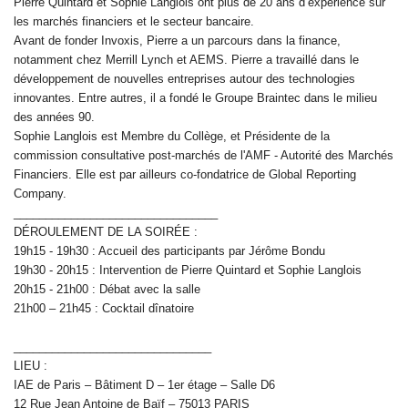
Pierre Quintard et Sophie Langlois ont plus de 20 ans d’expérience sur
les marchés financiers et le secteur bancaire.
Avant de fonder Invoxis, Pierre a un parcours dans la finance,
notamment chez Merrill Lynch et AEMS. Pierre a travaillé dans le
développement de nouvelles entreprises autour des technologies
innovantes. Entre autres, il a fondé le Groupe Braintec dans le milieu
des années 90.
Sophie Langlois est Membre du Collège, et Présidente de la
commission consultative post-marchés de l'AMF - Autorité des Marchés
Financiers. Elle est par ailleurs co-fondatrice de Global Reporting
Company.
______________________________
__
DÉROULEMENT DE LA SOIRÉE :
19h15 - 19h30 : Accueil des participants par Jérôme Bondu
19h30 - 20h15 : Intervention de Pierre Quintard et Sophie Langlois
20h15 - 21h00 : Débat avec la salle
21h00 – 21h45 : Cocktail dînatoire
______________________________
_
LIEU :
IAE de Paris – Bâtiment D – 1er étage – Salle D6
12 Rue Jean Antoine de Baïf – 75013 PARIS